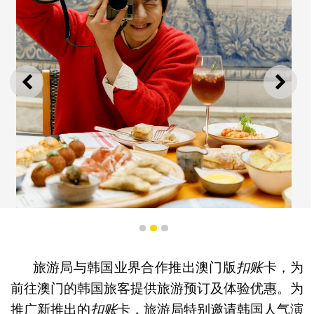
上一则
下一
1
2
3
旅游局与韩国业界合作推出澳门版
扣
账
卡，为
韩国演员蔡钟协亮相宣传片推广澳门
前往澳门的韩国旅客提供旅游预订及体验优惠。为
推广新推出的
扣
账
卡，旅游局特别邀请韩国人气演