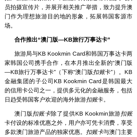
员拍摄宣传片，并展开相关推广举措，致力提升澳
门作为理想旅游目的地的形象，拓展韩国客源市
场。
合作推出
“
澳门版—
KB
旅行万事达卡
”
旅游局与KB Kookmin Card和韩国万事达卡两
家韩国公司携手合作，在本月推出全新的“澳门版
—KB旅行万事达卡”（下称“澳门版
扣
账
卡”）。KB
金融集团的子公司KB Kookmin Card是韩国最大
的信用卡公司之一，提供多元化的金融服务，包括
日趋受韩国客户欢迎的海外旅游
扣
账
卡。
澳门版
扣
账卡
除了提供KB Kookmin旅游
扣
账
卡付设的标准优惠之外，用户亦可凭卡消费，享受
多款澳门旅游产品的独家优惠。
扣
账卡
与澳门主要