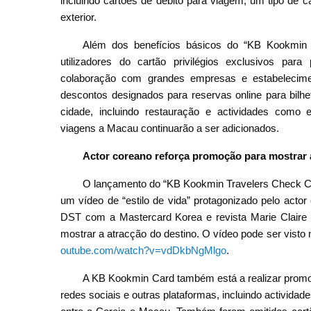
incluindo cartões de débito para viagem, um tipo de 
exterior.
Além dos benefícios básicos do “KB Kookmin 
utilizadores do cartão privilégios exclusivos pa
colaboração com grandes empresas e estabelecime
descontos designados para reservas online para bilh
cidade, incluindo restauração e actividades como 
viagens a Macau continuarão a ser adicionados.
Actor coreano reforça promoção para mostrar 
O lançamento do “KB Kookmin Travelers Check Car
um vídeo de “estilo de vida” protagonizado pelo ac
DST com a Mastercard Korea e revista Marie Claire 
mostrar a atracção do destino. O vídeo pode ser visto
outube.com/watch?v=vdDkbNgMlgo
.
A KB Kookmin Card também está a realizar promo
redes sociais e outras plataformas, incluindo actividad