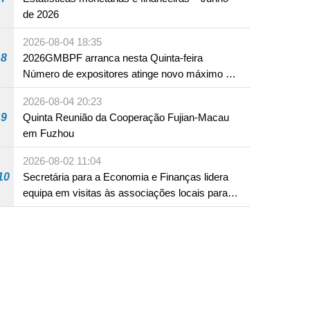
de 2026
2026-08-04 18:35
8
2026GMBPF arranca nesta Quinta-feira
Número de expositores atinge novo máximo em
18 anos
2026-08-04 20:23
9
Quinta Reunião da Cooperação Fujian-Macau
em Fuzhou
2026-08-02 11:04
10
Secretária para a Economia e Finanças lidera
equipa em visitas às associações locais para
consolidar consensos e promover os trabalhos
nas áreas económica e social