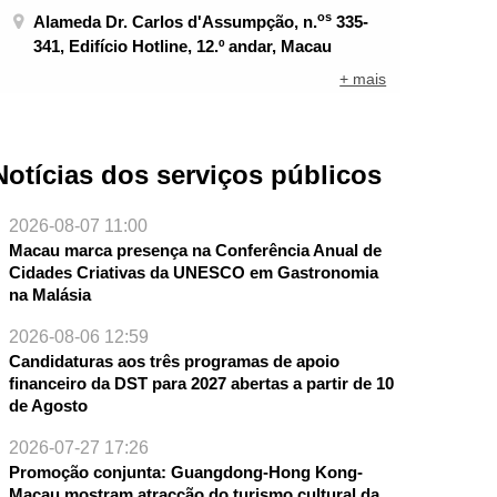
os
Alameda Dr. Carlos d'Assumpção, n.
335-
341, Edifício Hotline, 12.º andar, Macau
+ mais
Notícias dos serviços públicos
2026-08-07 11:00
Macau marca presença na Conferência Anual de
Cidades Criativas da UNESCO em Gastronomia
na Malásia
2026-08-06 12:59
Candidaturas aos três programas de apoio
financeiro da DST para 2027 abertas a partir de 10
NTE
de Agosto
2026-07-27 17:26
Promoção conjunta: Guangdong-Hong Kong-
Macau mostram atracção do turismo cultural da