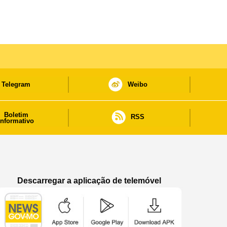
Telegram
Weibo
Boletim
RSS
informativo
Descarregar a aplicação de telemóvel
Aplicação de telemóvel “Notícias do Governo
Aplicação de telemóvel “Notícia
Aplicação de telem