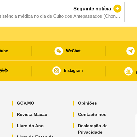
Seguinte notícia
istência médica no dia de Culto dos Antepassados (Chong
tube
WeChat
日头条
Instagram
GOV.MO
Opiniões
Revista Macau
Contacte-nos
Livro do Ano
Declaração de
Privacidade
Livro de Fotos de