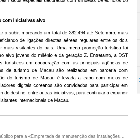
s físicos especiais decorados com silhuetas de edifícios do
com iniciativas alvo
ar a subir, marcando um total de 382.494 até Setembro, mais
iciando de ligações directas aéreas regulares entre os dois
rair mais visitantes do país. Uma mega promoção turística foi
mo alvo jovens do milénio e da geração Z. Entretanto, a DST
s turísticos em cooperação com as principais agências de
údos de turismo de Macau são realizados em parceria com
moção do turismo de Macau é levada a cabo com meios de
iadores digitais coreanos são convidados para participar em
do destino, entre outras iniciativas, para continuar a expandir
sitantes internacionais de Macau.
 público para a «Empreitada de manutenção das instalações