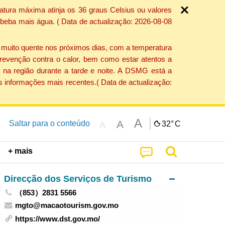
atura máxima atinja os 36 graus Celsius ou valores
 beba mais água. ( Data de actualização: 2026-08-08
e muito quente nos próximos dias, com a temperatura
revenção contra o calor, bem como estar atentos a
 na região durante a tarde e noite. A DSMG está a
s informações mais recentes.( Data de actualização:
A
A
Saltar para o conteúdo
32°
C
A
+ mais
Direcção dos Serviços de Turismo
（853）2831 5566
mgto@macaotourism.gov.mo
https://www.dst.gov.mo/