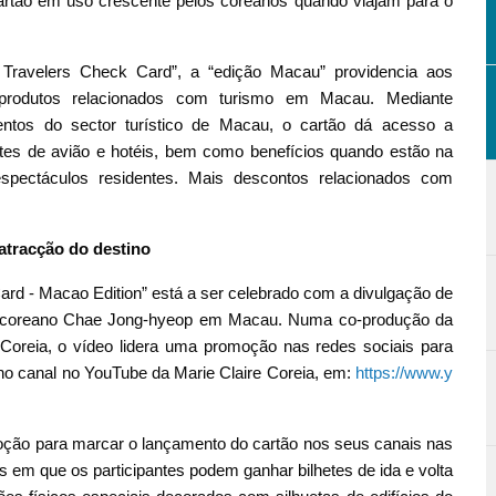
cartão em uso crescente pelos coreanos quando viajam para o
Travelers Check Card”, a “edição Macau” providencia aos
ra produtos relacionados com turismo em Macau. Mediante
ntos do sector turístico de Macau, o cartão dá acesso a
etes de avião e hotéis, bem como benefícios quando estão na
espectáculos residentes. Mais descontos relacionados com
atracção do destino
d - Macao Edition” está a ser celebrado com a divulgação de
tor coreano Chae Jong-hyeop em Macau. Numa co-produção da
Coreia, o vídeo lidera uma promoção nas redes sociais para
 no canal no YouTube da Marie Claire Coreia, em:
https://www.y
ção para marcar o lançamento do cartão nos seus canais nas
es em que os participantes podem ganhar bilhetes de ida e volta