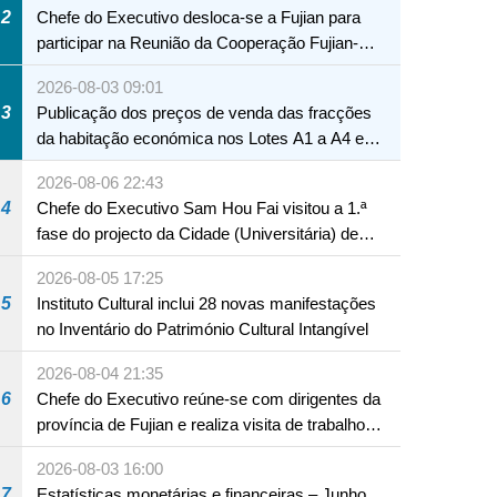
2
Chefe do Executivo desloca-se a Fujian para
participar na Reunião da Cooperação Fujian-
Macau
2026-08-03 09:01
3
Publicação dos preços de venda das fracções
da habitação económica nos Lotes A1 a A4 e
A12 da Zona A dos Novos Aterros
2026-08-06 22:43
4
Chefe do Executivo Sam Hou Fai visitou a 1.ª
fase do projecto da Cidade (Universitária) de
Educação Internacional de Macau e Hengqin
2026-08-05 17:25
5
Instituto Cultural inclui 28 novas manifestações
no Inventário do Património Cultural Intangível
2026-08-04 21:35
6
Chefe do Executivo reúne-se com dirigentes da
província de Fujian e realiza visita de trabalho
em Fuzhou
2026-08-03 16:00
7
Estatísticas monetárias e financeiras – Junho