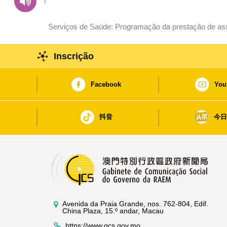
da Ponte de Sai Van»
Serviços de Saúde: Programação da prestação de ass
Yeong), 29 de Outubro
Inscrição
Facebook
You
抖音
今
Avenida da Praia Grande, nos. 762-804, Edif.
China Plaza, 15.º andar, Macau
https://www.gcs.gov.mo