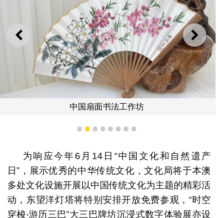
上一则
下一
中国扇面书法工作坊
1
2
3
4
5
6
7
8
为响应今年6月14日“中国文化和自然遗产
日”，展示优秀的中华传统文化，文化局将于本澳
多处文化设施开展以中国传统文化为主题的精彩活
动，东望洋灯塔将特别安排开放免费参观，“时空
穿梭‧游历三巴”大三巴牌坊沉浸式数字体验展亦设