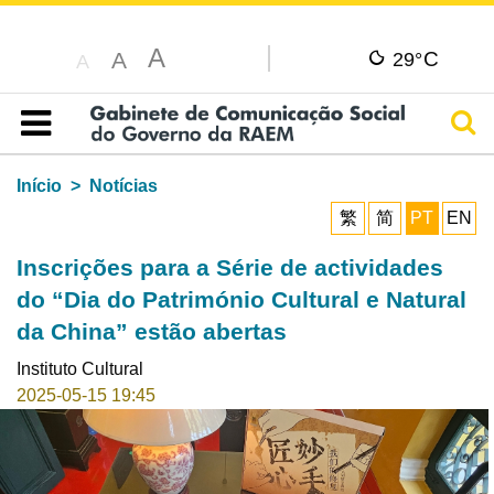
A
C
A
29°
A
Pesq
Índice
Início
Notícias
繁
简
PT
EN
Inscrições para a Série de actividades
do “Dia do Património Cultural e Natural
da China” estão abertas
Instituto Cultural
2025-05-15 19:45