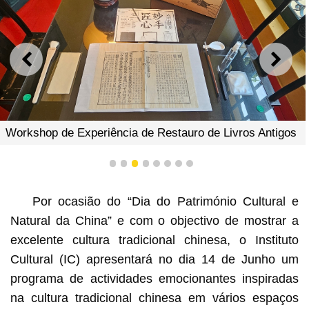
ANTERIOR
SEGU
Workshop de Experiência de Restauro de Livros Antigos
1
2
3
4
5
6
7
8
Por ocasião do “Dia do Património Cultural e
Natural da China” e com o objectivo de mostrar a
excelente cultura tradicional chinesa, o Instituto
Cultural (IC) apresentará no dia 14 de Junho um
programa de actividades emocionantes inspiradas
na cultura tradicional chinesa em vários espaços