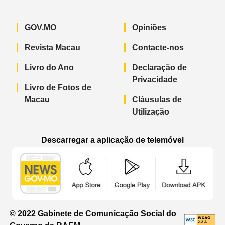
GOV.MO
Opiniões
Revista Macau
Contacte-nos
Livro do Ano
Declaração de
Privacidade
Livro de Fotos de
Macau
Cláusulas de
Utilização
Descarregar a aplicação de telemóvel
Aplicação de telemóvel “Notícias do G
Aplicação de telemóvel “
Aplicação 
© 2022 Gabinete de Comunicação Social do