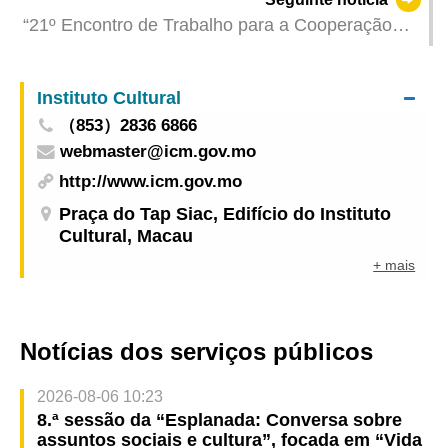
Carneiro reabre ao público a partir de 17 de Maio
“21º Encontro de Trabalho para a Cooperação
entre as Autoridades Policiais de Xangai e
Macau” realizado em Macau
Instituto Cultural
（853）2836 6866
webmaster@icm.gov.mo
http://www.icm.gov.mo
Praça do Tap Siac, Edifício do Instituto
Cultural, Macau
+ mais
Notícias dos serviços públicos
2026-08-06 10:23
8.ª sessão da “Esplanada: Conversa sobre
assuntos sociais e cultura”, focada em “Vida