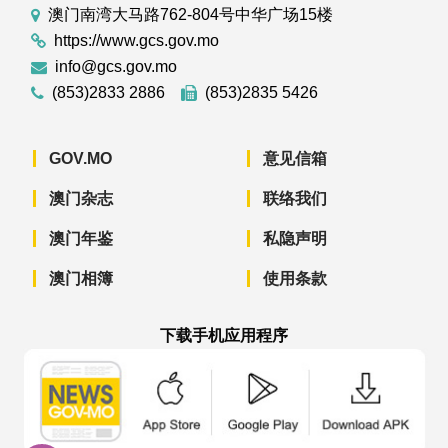
澳门南湾大马路762-804号中华广场15楼
https://www.gcs.gov.mo
info@gcs.gov.mo
(853)2833 2886
(853)2835 5426
GOV.MO
意见信箱
澳门杂志
联络我们
澳门年鉴
私隐声明
澳门相簿
使用条款
下载手机应用程序
澳门政府新闻 APP - App Store 下载
澳门政府新闻 APP - Googl
澳门政府新闻 