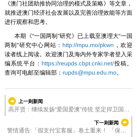
《澳门社团助推协同治理的模式及策略》等文章，
就推进澳门经济社会发展以及完善治理效能等方面
进行观察和思考。
本期《“一国两制”研究》已上载至澳理大“一国
两制”研究中心网站：
http://mpu.mo/pkwn
，欢迎
读者线上阅读。欢迎澳门及海内外专家学者登入采
编系统平台：
https://reupds.cbpt.cnki.net/
投稿。
查询可电邮至编辑部：
rupds@mpu.edu.mo
。
上一则新闻
高开贤：继续发扬“爱国爱澳”传统 坚定捍卫国家
核心利益和澳门繁荣稳定
下一则新闻
警情通告:「假支付宝客服」卷土重来！ 「保险