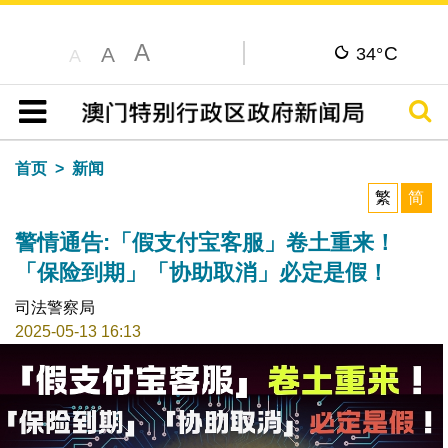
A
C
A
34°
A
搜寻
目录
首页
新闻
繁
简
警情通告:「假支付宝客服」卷土重来！
「保险到期」「协助取消」必定是假！
司法警察局
2025-05-13 16:13