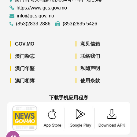
https://www.gcs.gov.mo
info@gcs.gov.mo
(853)2833 2886
(853)2835 5426
GOV.MO
意见信箱
澳门杂志
联络我们
澳门年鉴
私隐声明
澳门相簿
使用条款
下载手机应用程序
澳门政府新闻 APP - App Store 下载
澳门政府新闻 APP - Googl
澳门政府新闻 