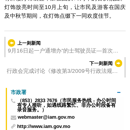
灯饰放亮时间至10月上旬，让市民及游客在国庆
及中秋节期间，在灯饰点缀下一同欢度佳节。
上一则新闻
9月16日起一户通增办“的士驾驶员证—首次签
发”功能
下一则新闻
行政会完成讨论《修改第3/2009号行政法规
〈廉政公署部门的组织及运作〉》行政法规草
案
市政署
（853）2833 7676（市民服务热线 - 办公时间
有专人接听，如遇线路繁忙、非办公时段备有
录音服务。）
webmaster@iam.gov.mo
http://www.iam.gov.mo