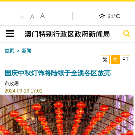
A
C
A
31°
A
搜寻
目录
首页
新闻
繁
简
PT
国庆中秋灯饰将陆续于全澳各区放亮
市政署
2024-09-13 17:01