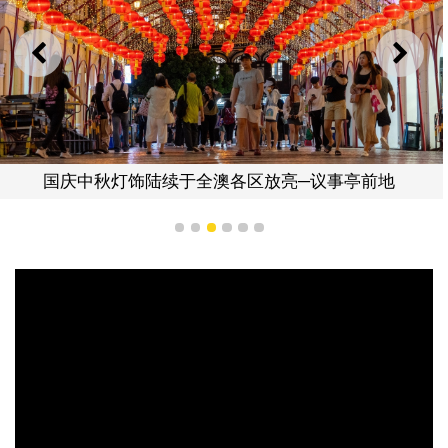
上一则
下一
国庆中秋灯饰陆续于全澳各区放亮─议事亭前地
1
2
3
4
5
6