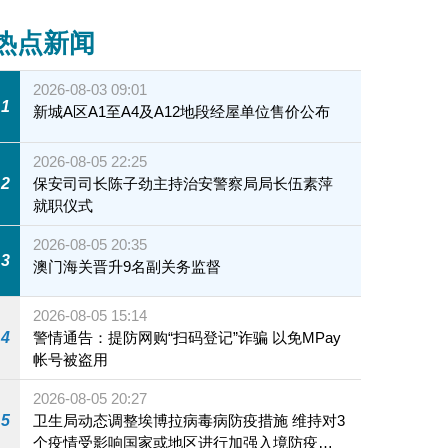
热点新闻
2026-08-03 09:01
1
新城A区A1至A4及A12地段经屋单位售价公布
2026-08-05 22:25
2
保安司司长陈子劲主持治安警察局局长伍素萍
就职仪式
2026-08-05 20:35
3
澳门海关晋升9名副关务监督
2026-08-05 15:14
4
警情通告：提防网购“扫码登记”诈骗 以免MPay
帐号被盗用
2026-08-05 20:27
5
卫生局动态调整埃博拉病毒病防疫措施 维持对3
个疫情受影响国家或地区进行加强入境防疫措