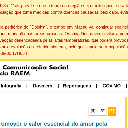
 10/8 e 11/8, prevê-se que o tempo na região seja muito quente e 
pulação que tome medidas contra doenças causadas pelo calor, evite 
periférica do "Dolphin", o tempo em Macau vai continuar soalheir
aus mais alta nas áreas urbanas. Os cidadãos devem evitar a perm
vecção desencadeada pelas altas temperaturas, que poderá provocar
izar a evolução do referido sistema, pelo que, apela-se à popula
-08-09 17H05 )
Infografia
Dossiers
Reportagens
GOV.MO
繁
简
PT
romover o valor essencial do amor pela