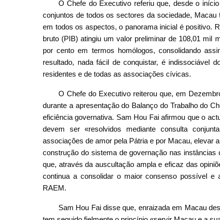
O Chefe do Executivo referiu que, desde o iníci
conjuntos de todos os sectores da sociedade, Macau
em todos os aspectos, o panorama inicial é positivo. R
bruto (PIB) atingiu um valor preliminar de 108,01 mil
por cento em termos homólogos, consolidando assi
resultado, nada fácil de conquistar, é indissociável
residentes e de todas as associações cívicas.
O Chefe do Executivo reiterou que, em Dezembro 
durante a apresentação do Balanço do Trabalho do Che
eficiência governativa. Sam Hou Fai afirmou que o act
devem ser «resolvidos mediante consulta conjun
associações de amor pela Pátria e por Macau, elevar a
construção do sistema de governação nas instâncias d
que, através da auscultação ampla e eficaz das opini
continua a consolidar o maior consenso possível e a
RAEM.
Sam Hou Fai disse que, enraizada em Macau desd
tem seguido fielmente o princípio «servir Macau e a 