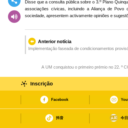
o
Disse que a consulta pública sobre o 3.
Plano Quinqu
associações cívicas, incluindo a Aliança de Povo
sociedade, apresentem activamente opiniões e sugestõ
Anterior notícia
Implementação faseada de condicionamentos provisóri
Pac On, a partir do dia 16, para articular com a obra
A UM conquistou o primeiro prémio no 
Inscrição
Facebook
You
抖音
今