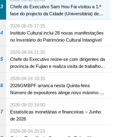
3
Chefe do Executivo Sam Hou Fai visitou a 1.ª
fase do projecto da Cidade (Universitária) de
Educação Internacional de Macau e Hengqin
2026-08-05 17:25
4
Instituto Cultural inclui 28 novas manifestações
no Inventário do Património Cultural Intangível
2026-08-04 21:35
5
Chefe do Executivo reúne-se com dirigentes da
província de Fujian e realiza visita de trabalho
em Fuzhou
2026-08-04 18:35
6
2026GMBPF arranca nesta Quinta-feira
Número de expositores atinge novo máximo em
18 anos
2026-08-03 16:00
7
Estatísticas monetárias e financeiras – Junho
de 2026
2026-08-04 20:23