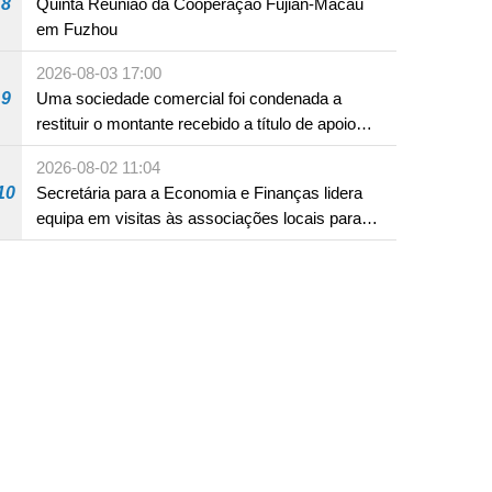
8
Quinta Reunião da Cooperação Fujian-Macau
em Fuzhou
2026-08-03 17:00
9
Uma sociedade comercial foi condenada a
restituir o montante recebido a título de apoio
pecuniário para combater a epidemia de 2022,
2026-08-02 11:04
por não ter sido provado que reunia os
10
Secretária para a Economia e Finanças lidera
requisitos para a sua atribuição
equipa em visitas às associações locais para
consolidar consensos e promover os trabalhos
nas áreas económica e social