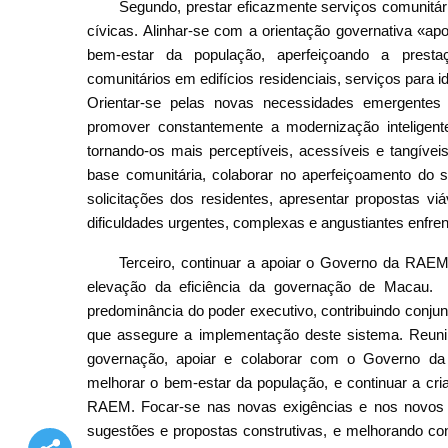
Segundo, prestar eficazmente serviços comunitári
cívicas. Alinhar-se com a orientação governativa «ap
bem-estar da população, aperfeiçoando a prestaç
comunitários em edifícios residenciais, serviços para 
Orientar-se pelas novas necessidades emergentes d
promover constantemente a modernização inteligente,
tornando-os mais perceptíveis, acessíveis e tangívei
base comunitária, colaborar no aperfeiçoamento do s
solicitações dos residentes, apresentar propostas vi
dificuldades urgentes, complexas e angustiantes enfren
Terceiro, continuar a apoiar o Governo da RAE
elevação da eficiência da governação de Macau.
predominância do poder executivo, contribuindo conju
que assegure a implementação deste sistema. Reunir
governação, apoiar e colaborar com o Governo d
melhorar o bem-estar da população, e continuar a cri
RAEM. Focar-se nas novas exigências e nos novos 
sugestões e propostas construtivas, e melhorando con