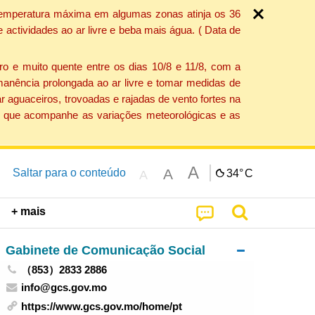
a temperatura máxima em algumas zonas atinja os 36
actividades ao ar livre e beba mais água. ( Data de
o e muito quente entre os dias 10/8 e 11/8, com a
anência prolongada ao ar livre e tomar medidas de
 aguaceiros, trovoadas e rajadas de vento fortes na
ção que acompanhe as variações meteorológicas e as
A
A
Saltar para o conteúdo
34°
C
A
+ mais
Gabinete de Comunicação Social
（853）2833 2886
info@gcs.gov.mo
https://www.gcs.gov.mo/home/pt