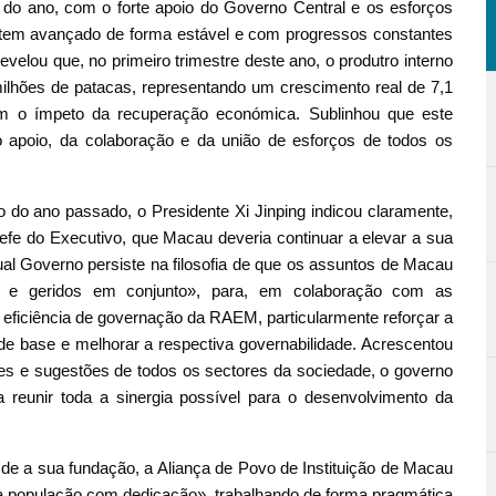
o do ano, com o forte apoio do Governo Central e os esforços
 tem avançado de forma estável e com progressos constantes
evelou que, no primeiro trimestre deste ano, o produtro interno
 milhões de patacas, representando um crescimento real de 7,1
m o ímpeto da recuperação económica. Sublinhou que este
 do apoio, da colaboração e da união de esforços de todos os
do ano passado, o Presidente Xi Jinping indicou claramente,
fe do Executivo, que Macau deveria continuar a elevar a sua
ual Governo persiste na filosofia de que os assuntos de Macau
ta e geridos em conjunto», para, em colaboração com as
 eficiência de governação da RAEM, particularmente reforçar a
e base e melhorar a respectiva governabilidade. Acrescentou
ões e sugestões de todos os sectores da sociedade, o governo
 reunir toda a sinergia possível para o desenvolvimento da
e a sua fundação, a Aliança de Povo de Instituição de Macau
sua população com dedicação», trabalhando de forma pragmática