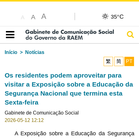
A
C
A
35°
A
Pesq
Índice
Início
Notícias
繁
简
PT
Os residentes podem aproveitar para
visitar a Exposição sobre a Educação da
Segurança Nacional que termina esta
Sexta-feira
Gabinete de Comunicação Social
2026-05-12 12:12
A Exposição sobre a Educação da Segurança