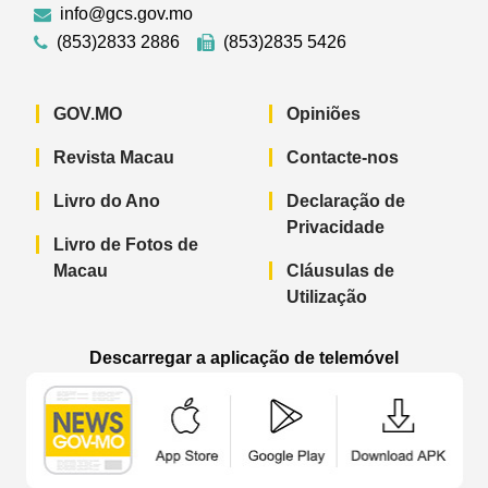
info@gcs.gov.mo
(853)2833 2886
(853)2835 5426
GOV.MO
Opiniões
Revista Macau
Contacte-nos
Livro do Ano
Declaração de
Privacidade
Livro de Fotos de
Macau
Cláusulas de
Utilização
Descarregar a aplicação de telemóvel
Aplicação de telemóvel “Notícias do G
Aplicação de telemóvel “
Aplicação 