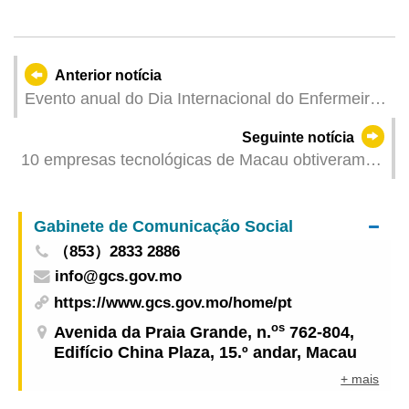
Anterior notícia
Evento anual do Dia Internacional do Enfermeiro
2026 organizado com sucesso pelos Serviços de
Seguinte notícia
Saúde
10 empresas tecnológicas de Macau obtiveram a
certificação do Programa de Certificação de
Empresas Tecnológicas, estando já aberta a nova
Gabinete de Comunicação Social
ronda de candidaturas
（853）2833 2886
info@gcs.gov.mo
https://www.gcs.gov.mo/home/pt
os
Avenida da Praia Grande, n.
762-804,
Edifício China Plaza, 15.º andar, Macau
+ mais