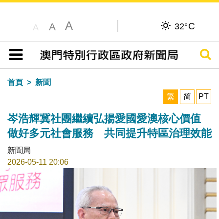
A
C
A
32°
A
搜尋
目錄
首頁
新聞
繁
简
PT
岑浩輝冀社團繼續弘揚愛國愛澳核心價值
做好多元社會服務 共同提升特區治理效能
新聞局
2026-05-11 20:06