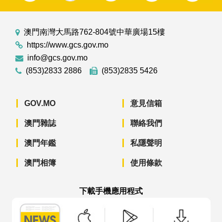
澳門南灣大馬路762-804號中華廣場15樓
https://www.gcs.gov.mo
info@gcs.gov.mo
(853)2833 2886
(853)2835 5426
GOV.MO
意見信箱
澳門雜誌
聯絡我們
澳門年鑑
私隱聲明
澳門相簿
使用條款
下載手機應用程式
澳門政府新聞 APP - App Store 下載
澳門政府新聞 APP - Googl
澳門政府新聞 