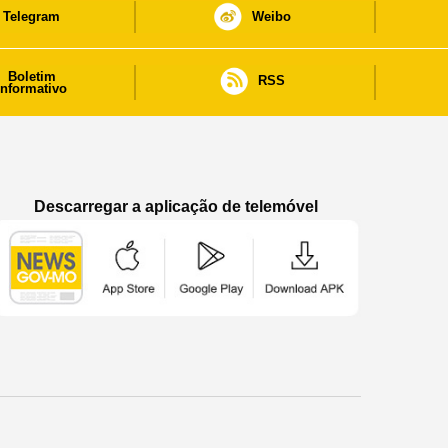
Telegram
Weibo
Boletim
RSS
informativo
Descarregar a aplicação de telemóvel
Aplicação de telemóvel “Notícias do Governo
Aplicação de telemóvel “Notícia
Aplicação de telem