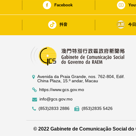
Facebook
You
抖音
今
Avenida da Praia Grande, nos. 762-804, Edif.
China Plaza, 15.º andar, Macau
https://www.gcs.gov.mo
info@gcs.gov.mo
(853)2833 2886
(853)2835 5426
© 2022 Gabinete de Comunicação Social d