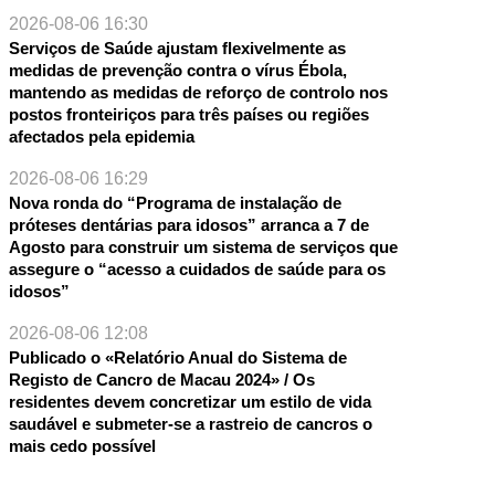
2026-08-06 16:30
Serviços de Saúde ajustam flexivelmente as
medidas de prevenção contra o vírus Ébola,
mantendo as medidas de reforço de controlo nos
postos fronteiriços para três países ou regiões
afectados pela epidemia
2026-08-06 16:29
Nova ronda do “Programa de instalação de
próteses dentárias para idosos” arranca a 7 de
Agosto para construir um sistema de serviços que
assegure o “acesso a cuidados de saúde para os
idosos”
2026-08-06 12:08
Publicado o «Relatório Anual do Sistema de
Registo de Cancro de Macau 2024» / Os
residentes devem concretizar um estilo de vida
saudável e submeter-se a rastreio de cancros o
mais cedo possível