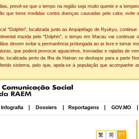
dias, prevê-se que o tempo na região seja muito quente e a tempe
ão que tome medidas contra doenças causadas pelo calor, evite ac
 “Dolphin”, localizada junto ao Arquipélago de Ryukyu, continue 
ntinental trazida pelo “Dolphin”, o tempo em Macau vai continuar
dãos devem evitar a permanência prolongada ao ar livre e tomar m
ras, que poderá provocar aguaceiros, trovoadas e rajadas de vento 
e, localizada perto da Ilha de Hainan se desloque para a parte No
ferido sistema, pelo que, apela-se à população que acompanhe a
Infografia
Dossiers
Reportagens
GOV.MO
繁
简
PT