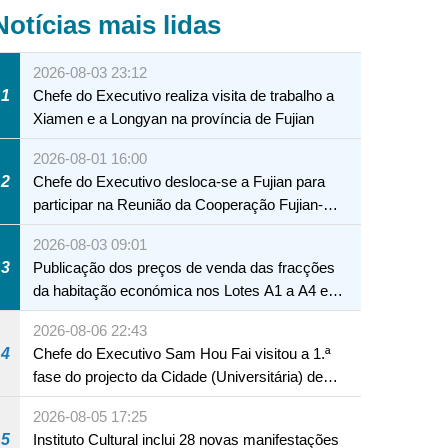
Notícias mais lidas
2026-08-03 23:12
1
Chefe do Executivo realiza visita de trabalho a
Xiamen e a Longyan na província de Fujian
2026-08-01 16:00
2
Chefe do Executivo desloca-se a Fujian para
participar na Reunião da Cooperação Fujian-
Macau
2026-08-03 09:01
3
Publicação dos preços de venda das fracções
da habitação económica nos Lotes A1 a A4 e
A12 da Zona A dos Novos Aterros
2026-08-06 22:43
4
Chefe do Executivo Sam Hou Fai visitou a 1.ª
fase do projecto da Cidade (Universitária) de
Educação Internacional de Macau e Hengqin
2026-08-05 17:25
5
Instituto Cultural inclui 28 novas manifestações