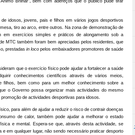
 Ânimo Brilhar”, bem com adereços que o público pude tirar
e idosos, jovens, pais e filhos em vários jogos desportivos
 mesa, tiro ao arco, entre outros. Na zona de demonstração de
ram em exercícios simples e práticos de alongamento sob a
s de MTC também foram bem apreciadas pelos residentes, que
so, prestadas
in loco
pelos embaixadores promotores de saúde
ideram que o exercício físico pode ajudar a fortalecer a saúde
quirir conhecimentos científicos através de vários meios,
s e filhos, bem como para um melhor conhecimento sobre a
e que o Governo possa organizar mais actividades do mesmo
 promoção de actividades desportivas para idosos.
sico, para além de ajudar a reduzir o risco de contrair doenças
 consumo de calor, também pode ajudar a melhorar o estado
 física e mental. Espera-se que, através desta actividade, se
a e em qualquer lugar, não sendo necessário praticar desporto