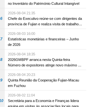
no Inventário do Património Cultural Intangível
2026-08-04 21:35
6
Chefe do Executivo reúne-se com dirigentes da
província de Fujian e realiza visita de trabalho
em Fuzhou
2026-08-03 16:00
7
Estatísticas monetárias e financeiras – Junho
de 2026
2026-08-04 18:35
8
2026GMBPF arranca nesta Quinta-feira
Número de expositores atinge novo máximo em
18 anos
2026-08-04 20:23
9
Quinta Reunião da Cooperação Fujian-Macau
em Fuzhou
2026-08-02 11:04
10
Secretária para a Economia e Finanças lidera
equipa em visitas às associações locais para