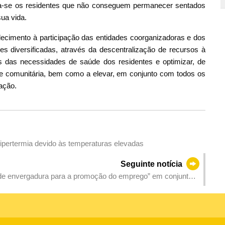
ha-se os residentes que não conseguem permanecer sentados
sua vida.
decimento à participação das entidades coorganizadoras e dos
ades diversificadas, através da descentralização de recursos à
 das necessidades de saúde dos residentes e optimizar, de
e comunitária, bem como a elevar, em conjunto com todos os
ação.
ipertermia devido às temperaturas elevadas
Seguinte notícia
de envergadura para a promoção do emprego” em conjunto
cujas inscrições estão actualmente abertas