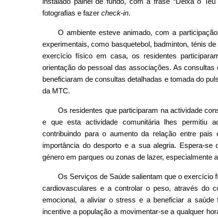
instalado painel de fundo, com a frase “Deixa o Teu
fotografias e fazer
check-in
.
O ambiente esteve animado, com a participação d
experimentais, como basquetebol, badminton, ténis de
exercício físico em casa, os residentes participa
orientação do pessoal das associações. As consulta
beneficiaram de consultas detalhadas e tomada do pul
da MTC.
Os residentes que participaram na actividade cons
e que esta actividade comunitária lhes permitiu ad
contribuindo para o aumento da relação entre pai
importância do desporto e a sua alegria. Espera-s
género em parques ou zonas de lazer, especialmente a
Os Serviços de Saúde salientam que o exercício fí
cardiovasculares e a controlar o peso, através do
emocional, a aliviar o stress e a beneficiar a saúde
incentive a população a movimentar-se a qualquer hor