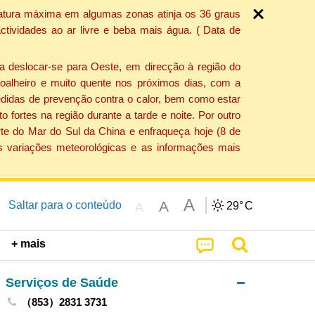
ratura máxima em algumas zonas atinja os 36 graus
tividades ao ar livre e beba mais água. ( Data de
a deslocar-se para Oeste, em direcção à região do
 soalheiro e muito quente nos próximos dias, com a
edidas de prevenção contra o calor, bem como estar
fortes na região durante a tarde e noite. Por outro
rte do Mar do Sul da China e enfraqueça hoje (8 de
s variações meteorológicas e as informações mais
A
A
Saltar para o conteúdo
29°
C
A
+ mais
Serviços de Saúde
（853）2831 3731