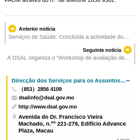
Anterior notícia
Serviços de Saúde: Concluída a actividade do
Posto Comunitário de Atendimento e Informação
Seguinte notícia
de Saúde, intitulada «Exercício físico para Todos,
A DSAL organiza o “Workshop de avaliação de
Fortalecendo Corpo e Mente», com a
riscos de stress térmico em condições de
participação de cerca de 14.000 pessoas
trabalho sob calor extremo” para aumentar a
Direcção dos Serviços para os Assuntos Laborais
capacidade de resposta dos sectores contra os
（853）2856 4109
riscos provocados pelo calor intenso
dsalinfo@dsal.gov.mo
http://www.dsal.gov.mo
Avenida do Dr. Francisco Vieira
os
Machado, n.
221-279, Edifício Advance
Plaza, Macau
+ mais