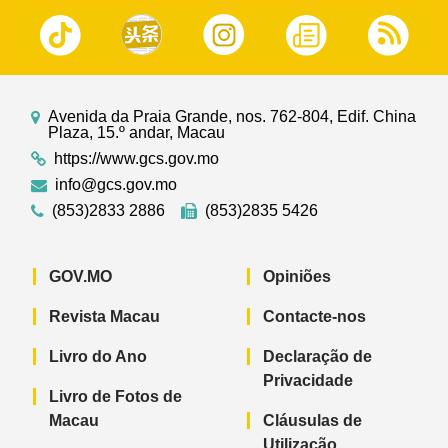
Avenida da Praia Grande, nos. 762-804, Edif. China
Plaza, 15.º andar, Macau
https://www.gcs.gov.mo
info@gcs.gov.mo
(853)2833 2886
(853)2835 5426
GOV.MO
Opiniões
Revista Macau
Contacte-nos
Livro do Ano
Declaração de
Privacidade
Livro de Fotos de
Macau
Cláusulas de
Utilização