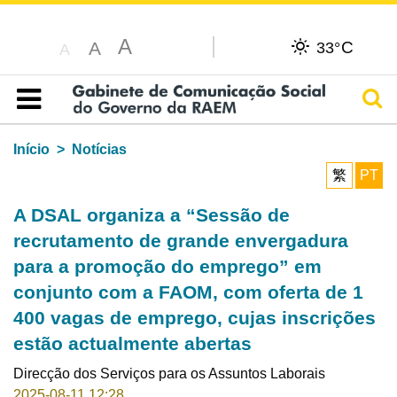
A
C
A
33°
A
Pesq
Índice
Início
Notícias
繁
PT
A DSAL organiza a “Sessão de
recrutamento de grande envergadura
para a promoção do emprego” em
conjunto com a FAOM, com oferta de 1
400 vagas de emprego, cujas inscrições
estão actualmente abertas
Direcção dos Serviços para os Assuntos Laborais
2025-08-11 12:28