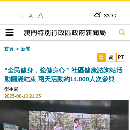
A
C
A
33°
A
搜尋
目錄
首頁
新聞
繁
简
PT
“全民健身．強健身心＂社區健康諮詢站活
動圓滿結束 兩天活動約14,000人次參與
衛生局
2025-08-10 21:25