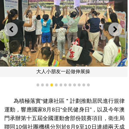
上一則
下一
大人小朋友一起做伸展操
1
2
3
4
5
6
7
8
9
10
11
12
為積極落實“健康社區＂計劃推動居民進行規律
運動，響應國家8月8日“全民健身日”，以及今年澳
門承辦第十五屆全國運動會部份競賽項目，衛生局
聯同10個社團機構分別於8月9至10日連續兩天成