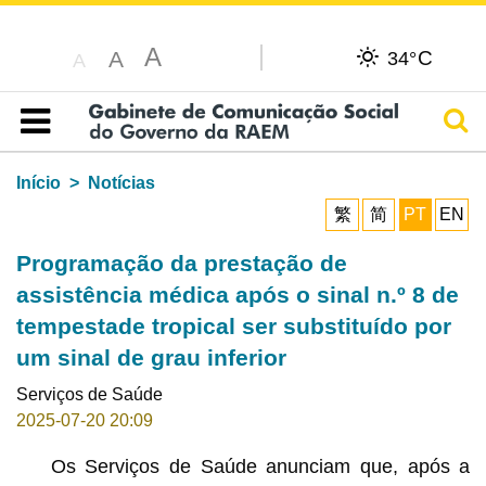
A
C
A
34°
A
Pesq
Índice
Início
Notícias
繁
简
PT
EN
Programação da prestação de
assistência médica após o sinal n.º 8 de
tempestade tropical ser substituído por
um sinal de grau inferior
Serviços de Saúde
2025-07-20 20:09
Os Serviços de Saúde anunciam que, após a