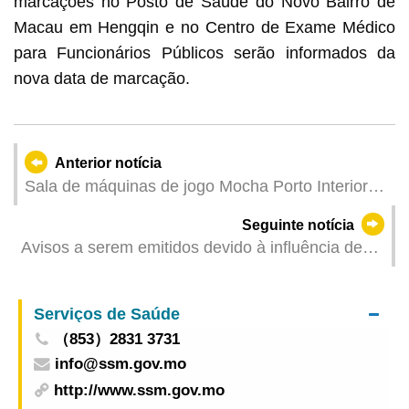
marcações no Posto de Saúde do Novo Bairro de
Macau em Hengqin e no Centro de Exame Médico
para Funcionários Públicos serão informados da
nova data de marcação.
Anterior notícia
Sala de máquinas de jogo Mocha Porto Interior
retoma a sua operação após a passagem da
Seguinte notícia
tempestade tropical
Avisos a serem emitidos devido à influência de
"Wipha" (Actualizado: 2025-07-20 20:00)
Serviços de Saúde
（853）2831 3731
info@ssm.gov.mo
http://www.ssm.gov.mo