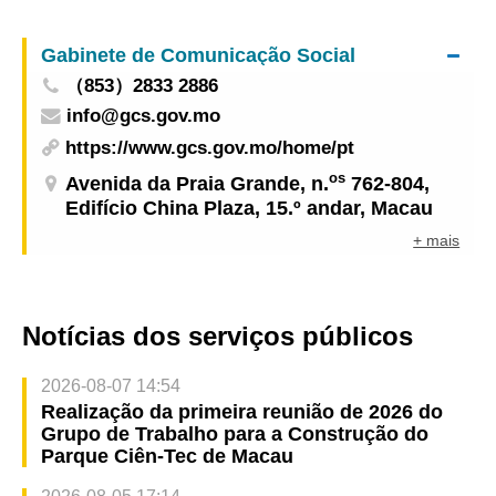
Popular da China e o Governo da Região
Administrativa Especial de Macau Anúncio
Gabinete de Comunicação Social
Conjunto sobre a emissão de obrigações
（853）2833 2886
nacionais em Renminbi em Macau, emitido pelo
info@gcs.gov.mo
Governo Central
https://www.gcs.gov.mo/home/pt
os
Avenida da Praia Grande, n.
762-804,
Edifício China Plaza, 15.º andar, Macau
+ mais
Notícias dos serviços públicos
2026-08-07 14:54
Realização da primeira reunião de 2026 do
Grupo de Trabalho para a Construção do
Parque Ciên-Tec de Macau