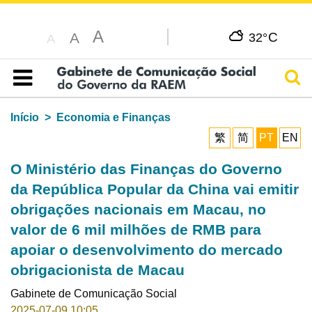
A
C
A
32°
A
Pesq
Índice
Início
Economia e Finanças
繁
简
PT
EN
O Ministério das Finanças do Governo
da República Popular da China vai emitir
obrigações nacionais em Macau, no
valor de 6 mil milhões de RMB para
apoiar o desenvolvimento do mercado
obrigacionista de Macau
Gabinete de Comunicação Social
2025-07-09 10:05