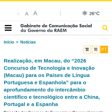
A
C
A
26°
A
Pesq
Índice
Início
Notícias
繁
简
PT
Realização, em Macau, do “2026
Concurso de Tecnologia e Inovação
(Macau) para os Países de Língua
Portuguesa e Espanhola” para o
aprofundamento do intercâmbio
científico e tecnológico entre a China,
Portugal e a Espanha