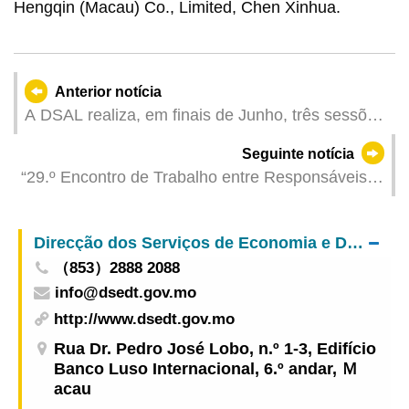
Hengqin (Macau) Co., Limited, Chen Xinhua.
Anterior notícia
A DSAL realiza, em finais de Junho, três sessões
de emparelhamento, disponibilizando mais de 80
Seguinte notícia
ofertas de emprego
“29.º Encontro de Trabalho entre Responsáveis
das Polícias de Investigação Criminal de
Guangdong, Hong-Kong e Macau” realizado em
Direcção dos Serviços de Economia e Desenvolvimento Tecnológico
Hong Kong
（853）2888 2088
info@dsedt.gov.mo
http://www.dsedt.gov.mo
Rua Dr. Pedro José Lobo, n.º 1-3, Edifício
Banco Luso Internacional, 6.º andar, Ｍ
acau