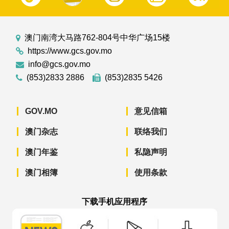
澳门南湾大马路762-804号中华广场15楼
https://www.gcs.gov.mo
info@gcs.gov.mo
(853)2833 2886
(853)2835 5426
GOV.MO
意见信箱
澳门杂志
联络我们
澳门年鉴
私隐声明
澳门相簿
使用条款
下载手机应用程序
澳门政府新闻 APP - App Store 下载
澳门政府新闻 APP - Googl
澳门政府新闻 