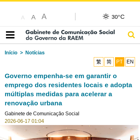
A
C
A
30°
A
Pesq
Índice
Início
Notícias
繁
简
PT
EN
Governo empenha-se em garantir o
emprego dos residentes locais e adopta
múltiplas medidas para acelerar a
renovação urbana
Gabinete de Comunicação Social
2026-06-17 01:04