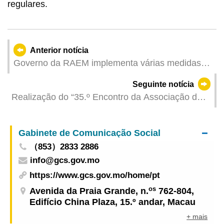
regulares.
Anterior notícia
Governo da RAEM implementa várias medidas
para promover o desenvolvimento da
Seguinte notícia
diversificação adequada da economia
Realização do “35.º Encontro da Associação das
Universidades de Língua Portuguesa (AULP)” na
UPM para impulsionar a construção de Macau
Gabinete de Comunicação Social
como “Plataforma Sino-Lusófona”
（853）2833 2886
info@gcs.gov.mo
https://www.gcs.gov.mo/home/pt
os
Avenida da Praia Grande, n.
762-804,
Edifício China Plaza, 15.º andar, Macau
+ mais