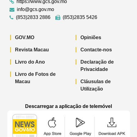
https://www.gcs.gov.mo
info@gcs.gov.mo
(853)2833 2886
(853)2835 5426
GOV.MO
Opiniões
Revista Macau
Contacte-nos
Livro do Ano
Declaração de
Privacidade
Livro de Fotos de
Macau
Cláusulas de
Utilização
Descarregar a aplicação de telemóvel
Aplicação de telemóvel “Notícias do G
Aplicação de telemóvel “
Aplicação 