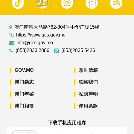
澳门南湾大马路762-804号中华广场15楼
https://www.gcs.gov.mo
info@gcs.gov.mo
(853)2833 2886
(853)2835 5426
GOV.MO
意见信箱
澳门杂志
联络我们
澳门年鉴
私隐声明
澳门相簿
使用条款
下载手机应用程序
澳门政府新闻 APP - App Store 下载
澳门政府新闻 APP - Googl
澳门政府新闻 