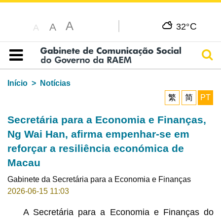
A
C
A
32°
A
Pesq
Índice
Início
Notícias
繁
简
PT
Secretária para a Economia e Finanças,
Ng Wai Han, afirma empenhar-se em
reforçar a resiliência económica de
Macau
Gabinete da Secretária para a Economia e Finanças
2026-06-15 11:03
A Secretária para a Economia e Finanças do