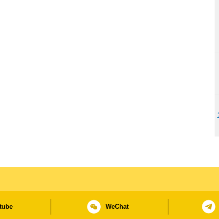
tube
WeChat