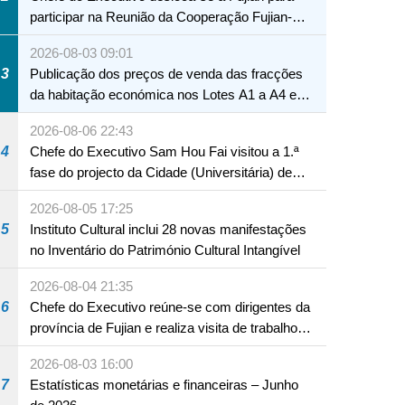
participar na Reunião da Cooperação Fujian-
Macau
2026-08-03 09:01
3
Publicação dos preços de venda das fracções
da habitação económica nos Lotes A1 a A4 e
A12 da Zona A dos Novos Aterros
2026-08-06 22:43
4
Chefe do Executivo Sam Hou Fai visitou a 1.ª
fase do projecto da Cidade (Universitária) de
Educação Internacional de Macau e Hengqin
2026-08-05 17:25
5
Instituto Cultural inclui 28 novas manifestações
no Inventário do Património Cultural Intangível
2026-08-04 21:35
6
Chefe do Executivo reúne-se com dirigentes da
província de Fujian e realiza visita de trabalho
em Fuzhou
2026-08-03 16:00
7
Estatísticas monetárias e financeiras – Junho