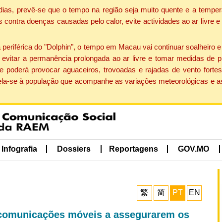
dias, prevê-se que o tempo na região seja muito quente e a temper
contra doenças causadas pelo calor, evite actividades ao ar livre e
eriférica do "Dolphin", o tempo em Macau vai continuar soalheiro 
evitar a permanência prolongada ao ar livre e tomar medidas de p
 poderá provocar aguaceiros, trovoadas e rajadas de vento fortes
apela-se à população que acompanhe as variações meteorológicas e a
Infografia
Dossiers
Reportagens
GOV.MO
繁
简
PT
EN
ecomunicações móveis a assegurarem os