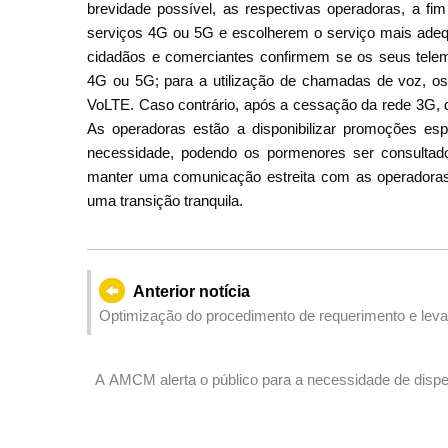
brevidade possível, as respectivas operadoras, a fi
serviços 4G ou 5G e escolherem o serviço mais adeq
cidadãos e comerciantes confirmem se os seus telemó
4G ou 5G; para a utilização de chamadas de voz, o
VoLTE. Caso contrário, após a cessação da rede 3G, d
As operadoras estão a disponibilizar promoções esp
necessidade, podendo os pormenores ser consultado
manter uma comunicação estreita com as operadoras, 
uma transição tranquila.
Anterior notícia
Optimização do procedimento de requerimento e levan
14 de Maio, nova funcionalidade de captura de fotogr
A AMCM alerta o público para a necessidade de dispen
informações de instituições financeiras fraudulentas