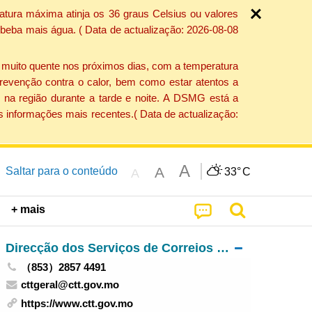
atura máxima atinja os 36 graus Celsius ou valores
 beba mais água. ( Data de actualização: 2026-08-08
e muito quente nos próximos dias, com a temperatura
revenção contra o calor, bem como estar atentos a
 na região durante a tarde e noite. A DSMG está a
s informações mais recentes.( Data de actualização:
A
A
Saltar para o conteúdo
33°
C
A
+ mais
Direcção dos Serviços de Correios e Telecomunicações
（853）2857 4491
cttgeral@ctt.gov.mo
https://www.ctt.gov.mo