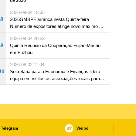
de 2026
2026-08-04 18:35
8
2026GMBPF arranca nesta Quinta-feira
Número de expositores atinge novo máximo em
18 anos
2026-08-04 20:23
9
Quinta Reunião da Cooperação Fujian-Macau
em Fuzhou
2026-08-02 11:04
10
Secretária para a Economia e Finanças lidera
equipa em visitas às associações locais para
consolidar consensos e promover os trabalhos
nas áreas económica e social
Telegram
Weibo