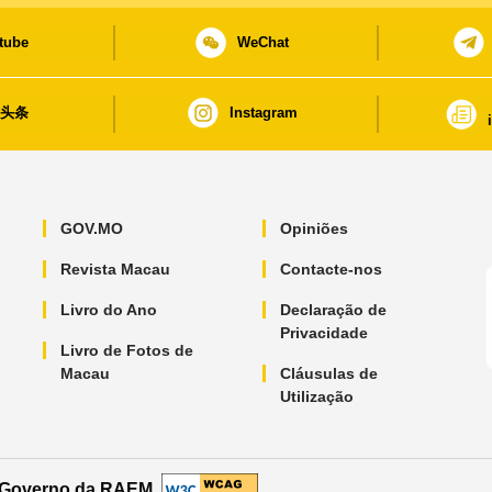
tube
WeChat
日头条
Instagram
GOV.MO
Opiniões
Revista Macau
Contacte-nos
Livro do Ano
Declaração de
Privacidade
Livro de Fotos de
Macau
Cláusulas de
Utilização
o Governo da RAEM