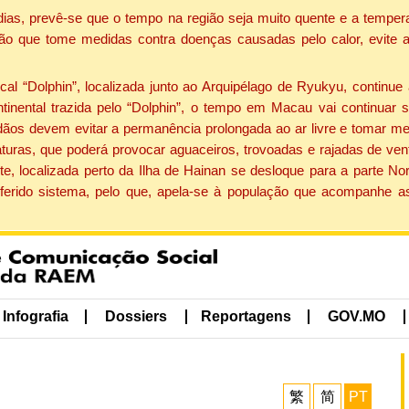
dias, prevê-se que o tempo na região seja muito quente e a tempe
ão que tome medidas contra doenças causadas pelo calor, evite ac
 “Dolphin”, localizada junto ao Arquipélago de Ryukyu, continue 
ntinental trazida pelo “Dolphin”, o tempo em Macau vai continuar
dãos devem evitar a permanência prolongada ao ar livre e tomar m
ras, que poderá provocar aguaceiros, trovoadas e rajadas de vento 
e, localizada perto da Ilha de Hainan se desloque para a parte No
ferido sistema, pelo que, apela-se à população que acompanhe a
Infografia
Dossiers
Reportagens
GOV.MO
繁
简
PT