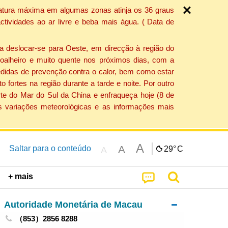
ratura máxima em algumas zonas atinja os 36 graus
tividades ao ar livre e beba mais água. ( Data de
a deslocar-se para Oeste, em direcção à região do
 soalheiro e muito quente nos próximos dias, com a
edidas de prevenção contra o calor, bem como estar
fortes na região durante a tarde e noite. Por outro
rte do Mar do Sul da China e enfraqueça hoje (8 de
s variações meteorológicas e as informações mais
A
A
Saltar para o conteúdo
29°
C
A
+ mais
Autoridade Monetária de Macau
（853）2856 8288