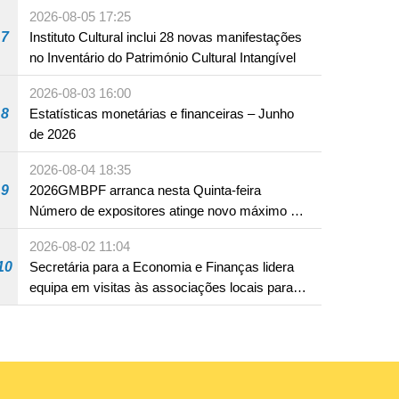
produto com substâncias medicamentosas
2026-08-05 17:25
ocidentais
7
Instituto Cultural inclui 28 novas manifestações
no Inventário do Património Cultural Intangível
2026-08-03 16:00
8
Estatísticas monetárias e financeiras – Junho
de 2026
2026-08-04 18:35
9
2026GMBPF arranca nesta Quinta-feira
Número de expositores atinge novo máximo em
18 anos
2026-08-02 11:04
10
Secretária para a Economia e Finanças lidera
equipa em visitas às associações locais para
consolidar consensos e promover os trabalhos
nas áreas económica e social