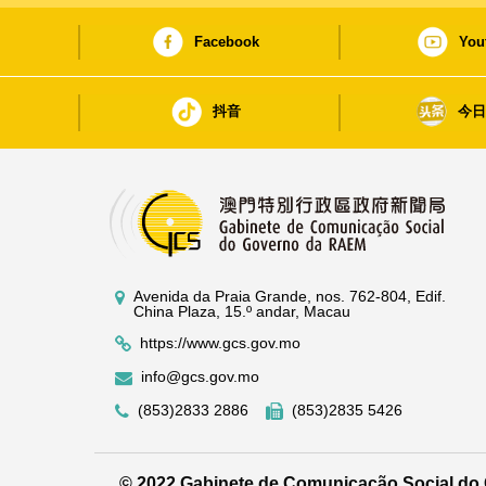
Facebook
You
抖音
今
Avenida da Praia Grande, nos. 762-804, Edif.
China Plaza, 15.º andar, Macau
https://www.gcs.gov.mo
info@gcs.gov.mo
(853)2833 2886
(853)2835 5426
© 2022 Gabinete de Comunicação Social d