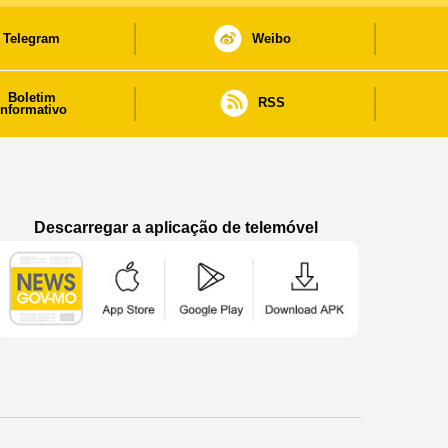
Telegram
Weibo
Boletim
RSS
informativo
Descarregar a aplicação de telemóvel
Aplicação de telemóvel “Notícias do Governo
Aplicação de telemóvel “Notícia
Aplicação de telem