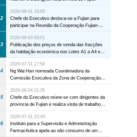
2026-08-01 16:00
2
Chefe do Executivo desloca-se a Fujian para
participar na Reunião da Cooperação Fujian-
Macau
2026-08-03 09:01
3
Publicação dos preços de venda das fracções
da habitação económica nos Lotes A1 a A4 e
A12 da Zona A dos Novos Aterros
2026-07-31 17:56
4
Ng Wai Han nomeada Coordenadora da
Comissão Executiva da Zona de Cooperação
Aprofundada entre Guangdong e Macau em
2026-08-04 21:35
Hengqin
5
Chefe do Executivo reúne-se com dirigentes da
província de Fujian e realiza visita de trabalho
em Fuzhou
2026-07-31 22:49
6
Instituto para a Supervisão e Administração
Farmacêutica apela ao não consumo de um