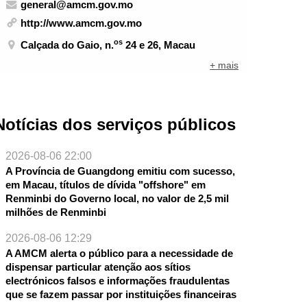
general@amcm.gov.mo
http://www.amcm.gov.mo
os
Calçada do Gaio, n.
24 e 26, Macau
+ mais
Notícias dos serviços públicos
2026-08-06 22:00
A Província de Guangdong emitiu com sucesso,
em Macau, títulos de dívida "offshore" em
Renminbi do Governo local, no valor de 2,5 mil
milhões de Renminbi
2026-08-06 12:29
A AMCM alerta o público para a necessidade de
dispensar particular atenção aos sítios
electrónicos falsos e informações fraudulentas
que se fazem passar por instituições financeiras