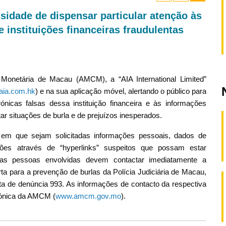
sidade de dispensar particular atenção às
 instituições financeiras fraudulentas
Monetária de Macau (AMCM), a “AIA International Limited”
aia.com.hk
) e na sua aplicação móvel, alertando o público para
nicas falsas dessa instituição financeira e às informações
tar situações de burla e de prejuízos inesperados.
em que sejam solicitadas informações pessoais, dados de
ções através de “hyperlinks” suspeitos que possam estar
s, as pessoas envolvidas devem contactar imediatamente a
berta para a prevenção de burlas da Polícia Judiciária de Macau,
erta de denúncia 993. As informações de contacto da respectiva
trónica da AMCM (
www.amcm.gov.mo
).