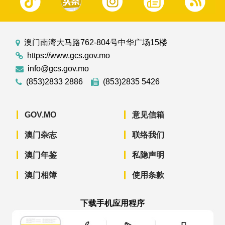
澳门南湾大马路762-804号中华广场15楼
https://www.gcs.gov.mo
info@gcs.gov.mo
(853)2833 2886
(853)2835 5426
GOV.MO
意见信箱
澳门杂志
联络我们
澳门年鉴
私隐声明
澳门相簿
使用条款
下载手机应用程序
澳门政府新闻 APP - App Store 下载
澳门政府新闻 APP - Googl
澳门政府新闻 