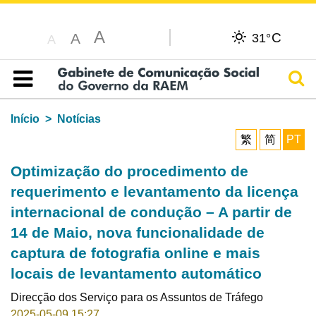
A
C
A
31°
A
Pesq
Índice
Início
Notícias
繁
简
PT
Optimização do procedimento de
requerimento e levantamento da licença
internacional de condução – A partir de
14 de Maio, nova funcionalidade de
captura de fotografia online e mais
locais de levantamento automático
Direcção dos Serviço para os Assuntos de Tráfego
2025-05-09 15:27