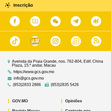
Inscrição
Avenida da Praia Grande, nos. 762-804, Edif. China
Plaza, 15.º andar, Macau
https://www.gcs.gov.mo
info@gcs.gov.mo
(853)2833 2886
(853)2835 5426
GOV.MO
Opiniões
Revista Macau
Contacte-nos