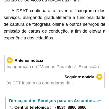
A DSAT continuará a rever o fluxograma dos
serviços, alargando gradualmente a funcionalidade
de captura de fotografia online a outros serviços de
emissão de cartas de condução, a fim de elevar a
experiência dos cidadãos.
Anterior notícia
Inauguração da “Mundos Paralelos”, Exposição
de Macau, China: 19.ª Exposição Internacional
Seguinte notícia
de Arquitectura La Biennale di Venezia na Itália
Os CTT instam as operadoras de
telecomunicações móveis a assegurarem os
trabalhos relativos à cessação da rede 3G
Direcção dos Serviços para os Assuntos de Tráfego
Central telefónica：（853）8866 6666