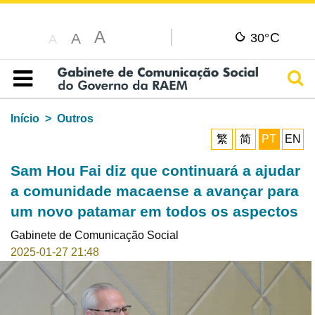
A
C
A
30°
A
Pesq
Índice
Início
Outros
繁
简
PT
EN
Sam Hou Fai diz que continuará a ajudar
a comunidade macaense a avançar para
um novo patamar em todos os aspectos
Gabinete de Comunicação Social
2025-01-27 21:48