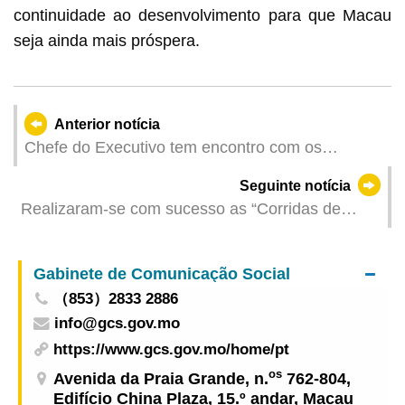
continuidade ao desenvolvimento para que Macau
seja ainda mais próspera.
Anterior notícia
Chefe do Executivo tem encontro com os
representantes das várias associações religiosas
Seguinte notícia
locais
Realizaram-se com sucesso as “Corridas de
Obstáculos Macau 2024
Gabinete de Comunicação Social
（853）2833 2886
info@gcs.gov.mo
https://www.gcs.gov.mo/home/pt
os
Avenida da Praia Grande, n.
762-804,
Edifício China Plaza, 15.º andar, Macau