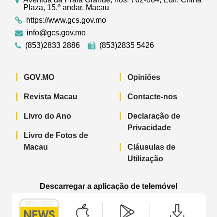
Plaza, 15.º andar, Macau
https://www.gcs.gov.mo
info@gcs.gov.mo
(853)2833 2886
(853)2835 5426
GOV.MO
Opiniões
Revista Macau
Contacte-nos
Livro do Ano
Declaração de
Privacidade
Livro de Fotos de
Macau
Cláusulas de
Utilização
Descarregar a aplicação de telemóvel
Aplicação de telemóvel “Notícias do G
Aplicação de telemóvel “
Aplicação 