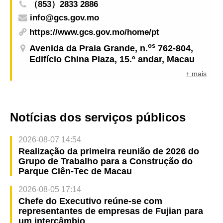
（853）2833 2886
info@gcs.gov.mo
https://www.gcs.gov.mo/home/pt
os
Avenida da Praia Grande, n.
762-804,
Edifício China Plaza, 15.º andar, Macau
+ mais
Notícias dos serviços públicos
2026-08-07 14:54
Realização da primeira reunião de 2026 do
Grupo de Trabalho para a Construção do
Parque Ciên-Tec de Macau
2026-08-05 17:14
Chefe do Executivo reúne-se com
representantes de empresas de Fujian para
um intercâmbio