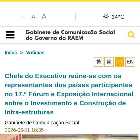
A
C
A
34°
A
Pesq
Índice
Início
Notícias
繁
简
PT
EN
Chefe do Executivo reúne-se com os
representantes dos países participantes
no 17.º Fórum e Exposição Internacional
sobre o Investimento e Construção de
Infra-estruturas
Gabinete de Comunicação Social
2026-06-11 18:35