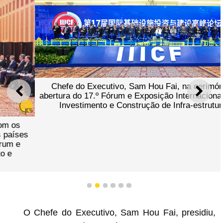
Chefe do Executivo, Sam Hou Fai, na cerimónia de
ANTERIOR
SEGU
abertura do 17.º Fórum e Exposição Internacional sobre o
Investimento e Construção de Infra-estruturas.
1
2
3
4
5
6
O Chefe do Executivo, Sam Hou Fai, presidiu,