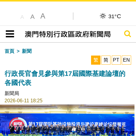
A
C
A
31°
A
搜尋
目錄
首頁
新聞
繁
简
PT
EN
行政長官會見參與第17屆國際基建論壇的
各國代表
新聞局
2026-06-11 18:25