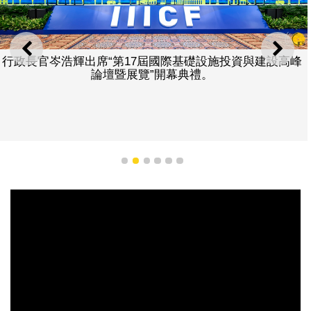
上一則
下一
行政長官岑浩輝出席“第17屆國際基礎設施投資與建設高峰
論壇暨展覽”開幕典禮。
1
2
3
4
5
6