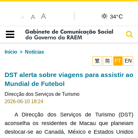
A
C
A
34°
A
Pesq
Índice
Início
Notícias
繁
简
PT
EN
DST alerta sobre viagens para assistir ao
Mundial de Futebol
Direcção dos Serviços de Turismo
2026-06-10 18:24
A Direcção dos Serviços de Turismo (DST)
aconselha os residentes de Macau que planeiam
deslocar-se ao Canadá, México e Estados Unidos