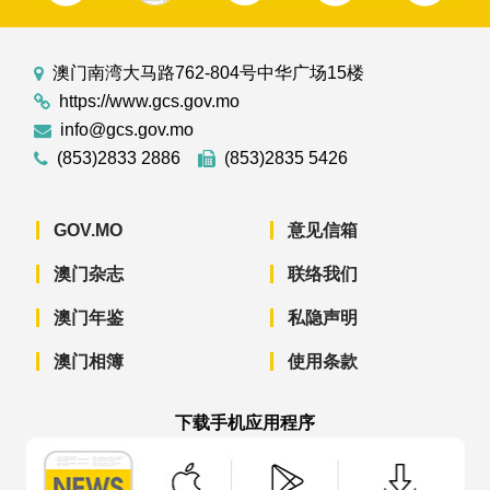
澳门南湾大马路762-804号中华广场15楼
https://www.gcs.gov.mo
info@gcs.gov.mo
(853)2833 2886
(853)2835 5426
GOV.MO
意见信箱
澳门杂志
联络我们
澳门年鉴
私隐声明
澳门相簿
使用条款
下载手机应用程序
澳门政府新闻 APP - App Store 下载
澳门政府新闻 APP - Googl
澳门政府新闻 