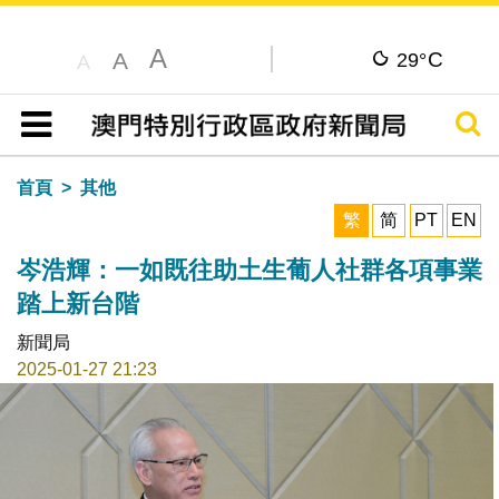
A
C
A
29°
A
搜尋
目錄
首頁
其他
繁
简
PT
EN
岑浩輝：一如既往助土生葡人社群各項事業
踏上新台階
新聞局
2025-01-27 21:23