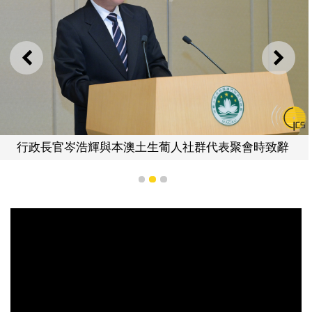
上一則
下一
行政長官岑浩輝與本澳土生葡人社群代表聚會時致辭
1
2
3