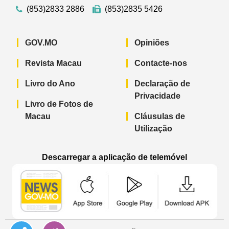
(853)2833 2886
(853)2835 5426
GOV.MO
Opiniões
Revista Macau
Contacte-nos
Livro do Ano
Declaração de
Privacidade
Livro de Fotos de
Macau
Cláusulas de
Utilização
Descarregar a aplicação de telemóvel
Aplicação de telemóvel “Notícias do G
Aplicação de telemóvel “
Aplicação 