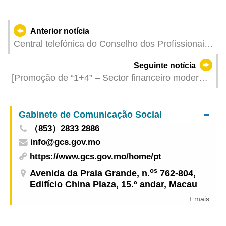
Anterior notícia
Central telefónica do Conselho dos Profissionais
de Saúde está Inoperacional | Activada a linha de
Seguinte notícia
apoio
[Promoção de “1+4” – Sector financeiro moderno]
Sistema sólido e progresso das infraestruturas
corpóreas e incorpóreas contribuem para a
Gabinete de Comunicação Social
diversificação do sector
（853）2833 2886
info@gcs.gov.mo
https://www.gcs.gov.mo/home/pt
os
Avenida da Praia Grande, n.
762-804,
Edifício China Plaza, 15.º andar, Macau
+ mais