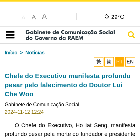
A
C
A
29°
A
Pesq
Índice
Início
Notícias
繁
简
PT
EN
Chefe do Executivo manifesta profundo
pesar pelo falecimento do Doutor Lui
Che Woo
Gabinete de Comunicação Social
2024-11-12 12:24
O Chefe do Executivo, Ho Iat Seng, manifesta
profundo pesar pela morte do fundador e presidente