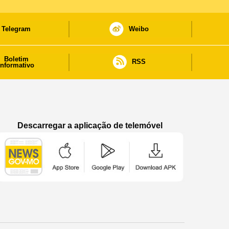
Telegram
Weibo
Boletim
RSS
informativo
Descarregar a aplicação de telemóvel
Aplicação de telemóvel “Notícias do Governo
Aplicação de telemóvel “Notícia
Aplicação de telem