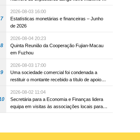
18 anos
2026-08-03 16:00
7
Estatísticas monetárias e financeiras – Junho
de 2026
2026-08-04 20:23
8
Quinta Reunião da Cooperação Fujian-Macau
em Fuzhou
2026-08-03 17:00
9
Uma sociedade comercial foi condenada a
restituir o montante recebido a título de apoio
pecuniário para combater a epidemia de 2022,
2026-08-02 11:04
por não ter sido provado que reunia os
10
Secretária para a Economia e Finanças lidera
requisitos para a sua atribuição
equipa em visitas às associações locais para
consolidar consensos e promover os trabalhos
nas áreas económica e social