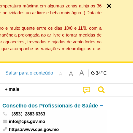
a temperatura máxima em algumas zonas atinja os 36
actividades ao ar livre e beba mais água. ( Data de
o e muito quente entre os dias 10/8 e 11/8, com a
anência prolongada ao ar livre e tomar medidas de
 aguaceiros, trovoadas e rajadas de vento fortes na
ção que acompanhe as variações meteorológicas e as
A
A
Saltar para o conteúdo
34°
C
A
+ mais
Conselho dos Profissionais de Saúde
（853）2883 6363
info@cps.gov.mo
https://www.cps.gov.mo