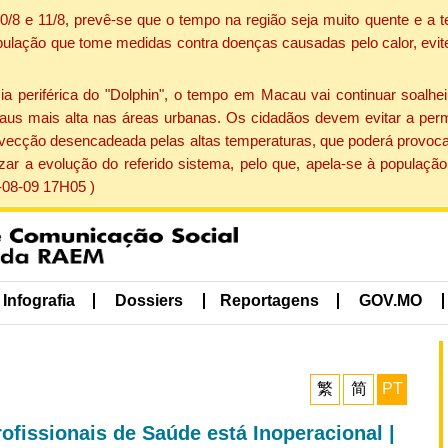
 10/8 e 11/8, prevê-se que o tempo na região seja muito quente e 
pulação que tome medidas contra doenças causadas pelo calor, evite 
periférica do "Dolphin", o tempo em Macau vai continuar soalheir
aus mais alta nas áreas urbanas. Os cidadãos devem evitar a perm
vecção desencadeada pelas altas temperaturas, que poderá provocar
izar a evolução do referido sistema, pelo que, apela-se à popula
-08-09 17H05 )
Infografia
Dossiers
Reportagens
GOV.MO
繁
简
PT
ofissionais de Saúde está Inoperacional |