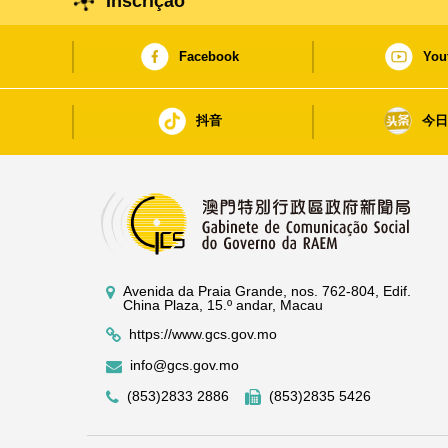
Inscrição
Facebook
You
抖音
今
Avenida da Praia Grande, nos. 762-804, Edif.
China Plaza, 15.º andar, Macau
https://www.gcs.gov.mo
info@gcs.gov.mo
(853)2833 2886
(853)2835 5426