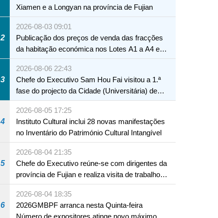
Xiamen e a Longyan na província de Fujian
2026-08-03 09:01
2
Publicação dos preços de venda das fracções
da habitação económica nos Lotes A1 a A4 e
A12 da Zona A dos Novos Aterros
2026-08-06 22:43
3
Chefe do Executivo Sam Hou Fai visitou a 1.ª
fase do projecto da Cidade (Universitária) de
Educação Internacional de Macau e Hengqin
2026-08-05 17:25
4
Instituto Cultural inclui 28 novas manifestações
no Inventário do Património Cultural Intangível
2026-08-04 21:35
5
Chefe do Executivo reúne-se com dirigentes da
província de Fujian e realiza visita de trabalho
em Fuzhou
2026-08-04 18:35
6
2026GMBPF arranca nesta Quinta-feira
Número de expositores atinge novo máximo em