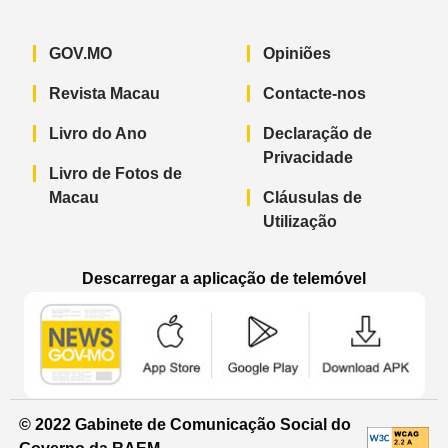
GOV.MO
Opiniões
Revista Macau
Contacte-nos
Livro do Ano
Declaração de
Privacidade
Livro de Fotos de
Macau
Cláusulas de
Utilização
Descarregar a aplicação de telemóvel
Aplicação de telemóvel “Notícias do G
Aplicação de telemóvel “
Aplicação 
© 2022 Gabinete de Comunicação Social do