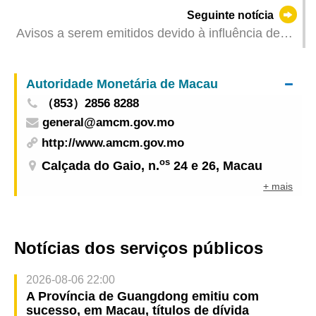
pelo falecimento do Doutor Lui Che Woo
Seguinte notícia
Avisos a serem emitidos devido à influência de
"Toraji" (Actualizado: 2024-11-12 11:00)
Autoridade Monetária de Macau
（853）2856 8288
general@amcm.gov.mo
http://www.amcm.gov.mo
os
Calçada do Gaio, n.
24 e 26, Macau
+ mais
Notícias dos serviços públicos
2026-08-06 22:00
A Província de Guangdong emitiu com
sucesso, em Macau, títulos de dívida