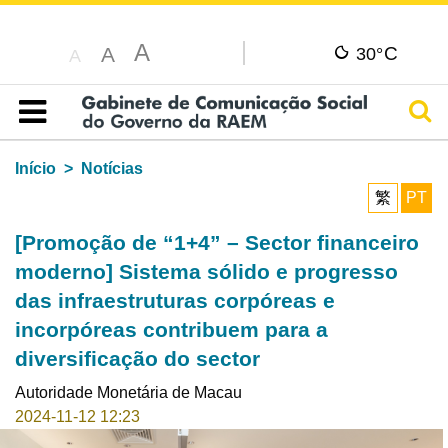
A
C
A
30°
A
Pesq
Índice
Início
Notícias
繁
PT
[Promoção de “1+4” – Sector financeiro
moderno] Sistema sólido e progresso
das infraestruturas corpóreas e
incorpóreas contribuem para a
diversificação do sector
Autoridade Monetária de Macau
2024-11-12 12:23