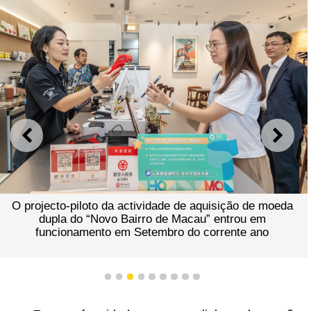
ANTERIOR
SEGU
O projecto-piloto da actividade de aquisição de moeda
dupla do “Novo Bairro de Macau” entrou em
funcionamento em Setembro do corrente ano
1
2
3
4
5
6
7
8
9