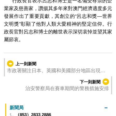
行政長官表示呂志和博士是一名備受尊崇的企
業家及慈善家，讚揚其多年來對澳門經濟適度多元
發展作出了重要貢獻，其創立的“呂志和獎—世界
文明獎”彰顯了他對人類大愛精神的堅定信仰。行
政長官對呂志和博士的離世表示深切哀悼並望其家
屬節哀。
上一則新聞
市政署關注日本、英國和美國部分地區出現高
致病性禽流感
下一則新聞
治安警察局在賽車期間的警務措施安排
新聞局
（853）2833 2886