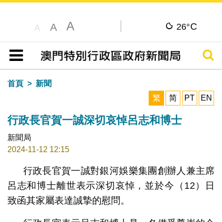
A
C
A
26°
A
搜尋
目錄
首頁
新聞
繁
简
PT
EN
行政長官賀一誠深切哀悼呂志和博士
新聞局
2024-11-12 12:15
行政長官賀一誠對銀河娛樂集團創辦人兼主席
呂志和博士離世表示深切哀悼，並於今（12）日
致函其家屬表達誠摯的慰問。