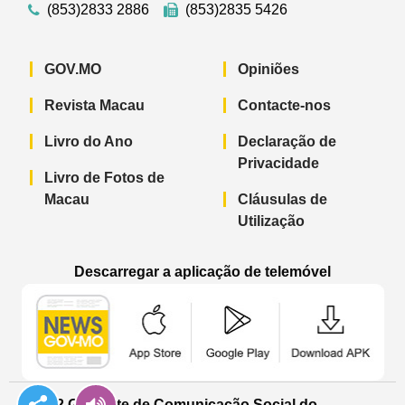
(853)2833 2886
(853)2835 5426
GOV.MO
Opiniões
Revista Macau
Contacte-nos
Livro do Ano
Declaração de
Privacidade
Livro de Fotos de
Macau
Cláusulas de
Utilização
Descarregar a aplicação de telemóvel
Aplicação de telemóvel “Notícias do G
Aplicação de telemóvel “
Aplicação 
© 2022 Gabinete de Comunicação Social do