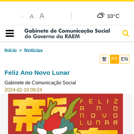
A
C
A
33°
A
Pesq
Índice
Início
Notícias
繁
PT
EN
Feliz Ano Novo Lunar
Gabinete de Comunicação Social
2024-02-10 09:24