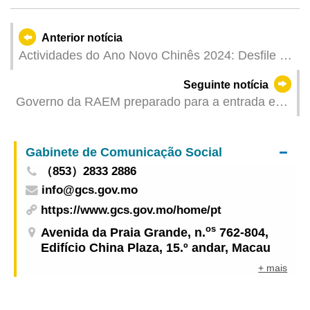
Anterior notícia
Actividades do Ano Novo Chinês 2024: Desfile de
dragão gigante dourado no primeiro dia do
Seguinte notícia
calendário lunar celebra entrada no Ano do
Governo da RAEM preparado para a entrada em
Dragão
funcionamento da Zona de Cooperação
Aprofundada como zona aduaneira autónoma
Gabinete de Comunicação Social
（853）2833 2886
info@gcs.gov.mo
https://www.gcs.gov.mo/home/pt
os
Avenida da Praia Grande, n.
762-804,
Edifício China Plaza, 15.º andar, Macau
+ mais