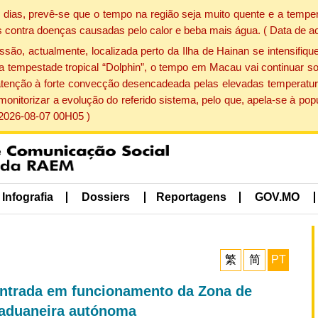
dias, prevê-se que o tempo na região seja muito quente e a temper
 contra doenças causadas pelo calor e beba mais água. ( Data de a
, actualmente, localizada perto da Ilha de Hainan se intensifique
a tempestade tropical “Dolphin”, o tempo em Macau vai continuar so
atenção à forte convecção desencadeada pelas elevadas temperatur
 monitorizar a evolução do referido sistema, pelo que, apela-se à 
 2026-08-07 00H05 )
Infografia
Dossiers
Reportagens
GOV.MO
繁
简
PT
ntrada em funcionamento da Zona de
aduaneira autónoma