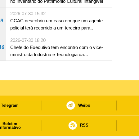
no Inventário do Património Cultural Intangível
2026-07-30 15:32
9
CCAC descobriu um caso em que um agente
policial terá recorrido a um terceiro para
assumir por si a culpa na sequência de uma
2026-07-30 18:20
infracção rodoviária
10
Chefe do Executivo tem encontro com o vice-
ministro da Indústria e Tecnologia da
Informação
Telegram
Weibo
Boletim
RSS
informativo