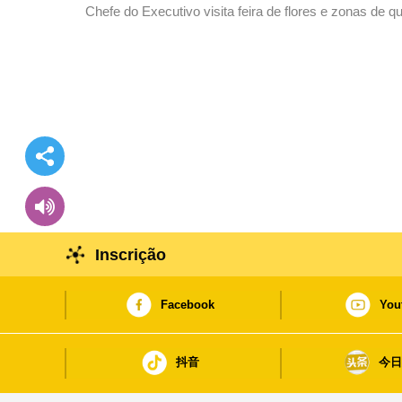
Chefe do Executivo visita feira de flores e zonas d
residentes e turistas
Inscrição
Facebook
You
抖音
今