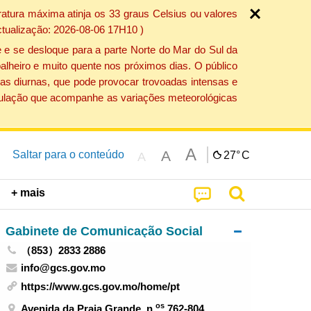
atura máxima atinja os 33 graus Celsius ou valores
ctualização: 2026-08-06 17H10 )
 e se desloque para a parte Norte do Mar do Sul da
alheiro e muito quente nos próximos dias. O público
as diurnas, que pode provocar trovoadas intensas e
população que acompanhe as variações meteorológicas
A
A
Saltar para o conteúdo
27°
C
A
+ mais
Gabinete de Comunicação Social
（853）2833 2886
info@gcs.gov.mo
https://www.gcs.gov.mo/home/pt
os
Avenida da Praia Grande, n.
762-804,