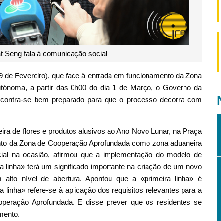
at Seng fala à comunicação social
(9 de Fevereiro), que face à entrada em funcionamento da Zona
ónoma, a partir das 0h00 do dia 1 de Março, o Governo da
ncontra-se bem preparado para que o processo decorra com
eira de flores e produtos alusivos ao Ano Novo Lunar, na Praça
nto da Zona de Cooperação Aprofundada como zona aduaneira
ial na ocasião, afirmou que a implementação do modelo de
da linha» terá um significado importante na criação de um novo
alto nível de abertura. Apontou que a «primeira linha» é
linha» refere-se à aplicação dos requisitos relevantes para a
operação Aprofundada. E disse prever que os residentes se
mento.