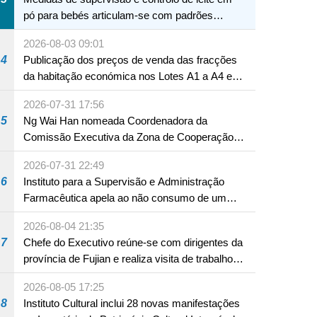
pó para bebés articulam-se com padrões
internacionais Serviços interdepartamentais
2026-08-03 09:01
envidam esforços para assegurar a saúde dos
4
Publicação dos preços de venda das fracções
bebés e crianças, assim como a segurança
da habitação económica nos Lotes A1 a A4 e
alimentar
A12 da Zona A dos Novos Aterros
2026-07-31 17:56
5
Ng Wai Han nomeada Coordenadora da
Comissão Executiva da Zona de Cooperação
Aprofundada entre Guangdong e Macau em
2026-07-31 22:49
Hengqin
6
Instituto para a Supervisão e Administração
Farmacêutica apela ao não consumo de um
produto com substâncias medicamentosas
2026-08-04 21:35
ocidentais
7
Chefe do Executivo reúne-se com dirigentes da
província de Fujian e realiza visita de trabalho
em Fuzhou
2026-08-05 17:25
8
Instituto Cultural inclui 28 novas manifestações