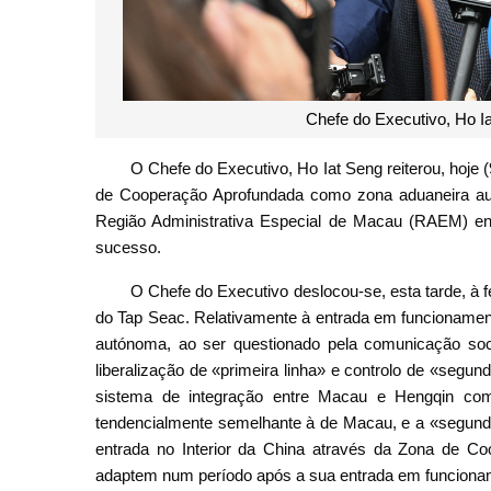
Chefe do Executivo, Ho I
O Chefe do Executivo, Ho Iat Seng reiterou, hoje 
de Cooperação Aprofundada como zona aduaneira aut
Região Administrativa Especial de Macau (RAEM) e
sucesso.
O Chefe do Executivo deslocou-se, esta tarde, à f
do Tap Seac. Relativamente à entrada em funcioname
autónoma, ao ser questionado pela comunicação soc
liberalização de «primeira linha» e controlo de «segun
sistema de integração entre Macau e Hengqin com 
tendencialmente semelhante à de Macau, e a «segunda 
entrada no Interior da China através da Zona de Co
adaptem num período após a sua entrada em funciona