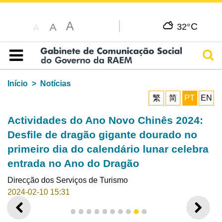
A
C
A
32°
A
Pesq
Índice
Início
Notícias
繁
简
PT
EN
Actividades do Ano Novo Chinês 2024:
Desfile de dragão gigante dourado no
primeiro dia do calendário lunar celebra
entrada no Ano do Dragão
Direcção dos Serviços de Turismo
2024-02-10 15:31
ANTERIOR
SEGU
1
2
3
4
5
6
7
8
9
10