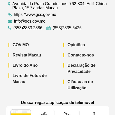
Avenida da Praia Grande, nos. 762-804, Edif. China
Plaza, 15.º andar, Macau
https://www.gcs.gov.mo
info@gcs.gov.mo
(853)2833 2886
(853)2835 5426
GOV.MO
Opiniões
Revista Macau
Contacte-nos
Livro do Ano
Declaração de
Privacidade
Livro de Fotos de
Macau
Cláusulas de
Utilização
Descarregar a aplicação de telemóvel
Aplicação de telemóvel “Notícias do G
Aplicação de telemóvel “
Aplicação 