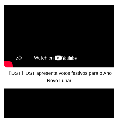
Desfile do dragão gigante dourado
Desfile do dragão gigante dourado
【DST】DST apresenta votos festivos para o Ano
Novo Lunar