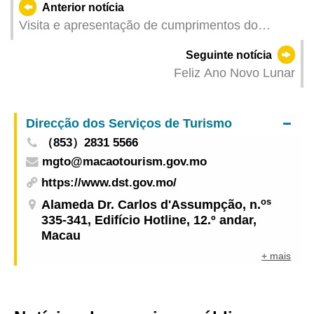
Anterior notícia
Visita e apresentação de cumprimentos do
Secretário para a Segurança ao pessoal da linha
Seguinte notícia
da frente durante as celebrações do Ano Novo
Feliz Ano Novo Lunar
Lunar
Direcção dos Serviços de Turismo
（853）2831 5566
mgto@macaotourism.gov.mo
https://www.dst.gov.mo/
os
Alameda Dr. Carlos d'Assumpção, n.
335-341, Edifício Hotline, 12.º andar,
Macau
+ mais