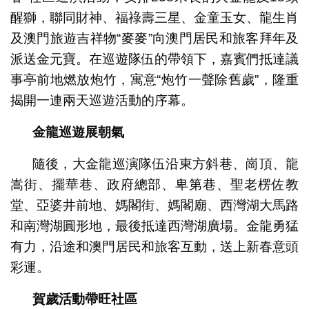
醒獅，聯同財神、福祿壽三星、金童玉女、龍生肖
及澳門旅遊吉祥物“麥麥”向澳門居民和旅客拜年及
派送金元寶。在巡遊隊伍的帶領下，嘉賓們抵達議
事亭前地燃放炮竹，寓意“炮竹一聲除舊歲”，隆重
揭開一連兩天巡遊活動的序幕。
金龍巡遊展朝氣
隨後，大金龍巡演隊伍沿東方斜巷、崗頂、龍
嵩街、擺華巷、政府總部、卑第巷、聖老楞佐教
堂、亞婆井前地、媽閣街、媽閣廟、西灣湖大馬路
和南灣湖圓形地，最後抵達西灣湖廣場。金龍勇猛
有力，沿途和澳門居民和旅客互動，送上新春意頭
彩運。
賀歲活動帶旺社區