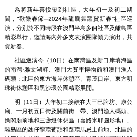
為將新年喜悅帶到社區，大年初一及初二期
間，“歡樂春節─2024年龍騰舞躍賀新春”社區巡
演，分別於不同時段在澳門半島多個社區及離島區
精彩舉行，邀請海內外多支表演團隊傾力演出，共
賀新春。
社區巡演今（10日）在南灣區及新口岸填海區
的南灣‧雅文湖畔、澳門大賽車博物館和澳門漁人
碼頭；北區的東方海岸休憩區、青茂口岸、東方明
珠街休憩區和黑沙環公園精彩展開。
明（11日）大年初二接續在大三巴牌坊、康公
廟、十月初五日街及關前街一帶、澳門漁人碼頭、
媽閣廟前地和三盞燈休憩區（嘉路米耶圓形地）、
離島區的氹仔龍環葡韻和路環馬忌士前地、北區的