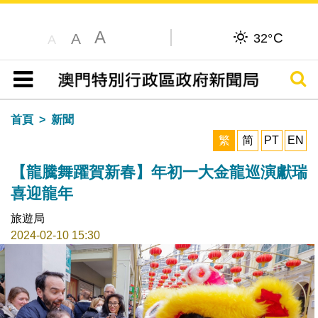
A
C
A
32°
A
搜尋
目錄
首頁
新聞
繁
简
PT
EN
【龍騰舞躍賀新春】年初一大金龍巡演獻瑞
喜迎龍年
旅遊局
2024-02-10 15:30