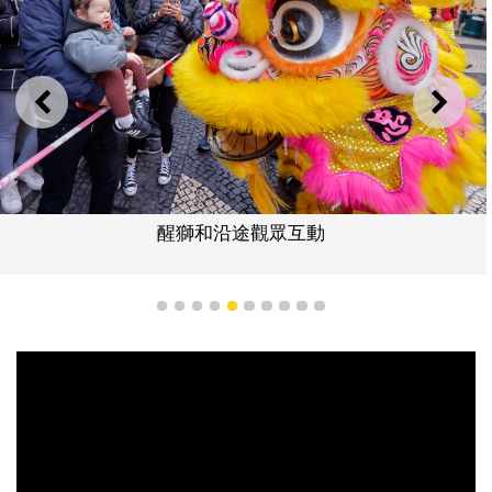
上一則
下一
醒獅和沿途觀眾互動
1
2
3
4
5
6
7
8
9
10