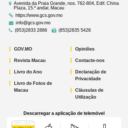
Avenida da Praia Grande, nos. 762-804, Edif. China
Plaza, 15.º andar, Macau
https://www.gcs.gov.mo
info@gcs.gov.mo
(853)2833 2886
(853)2835 5426
GOV.MO
Opiniões
Revista Macau
Contacte-nos
Livro do Ano
Declaração de
Privacidade
Livro de Fotos de
Macau
Cláusulas de
Utilização
Descarregar a aplicação de telemóvel
Aplicação de telemóvel “Notícias do G
Aplicação de telemóvel “
Aplicação 