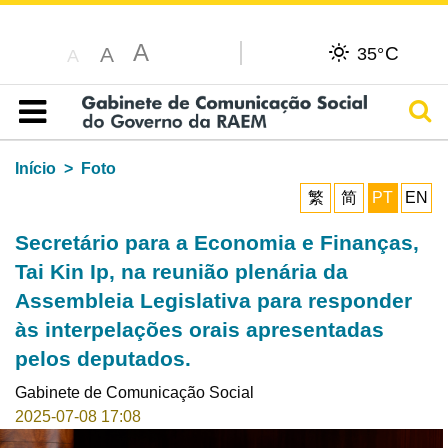
A
C
A
35°
A
Pesq
Índice
Início
Foto
繁
简
PT
EN
Secretário para a Economia e Finanças,
Tai Kin Ip, na reunião plenária da
Assembleia Legislativa para responder
às interpelações orais apresentadas
pelos deputados.
Gabinete de Comunicação Social
2025-07-08 17:08