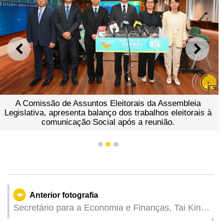
ANTERIOR
SEGU
A Comissão de Assuntos Eleitorais da Assembleia
Legislativa, apresenta balanço dos trabalhos eleitorais à
comunicação Social após a reunião.
1
2
3
Anterior fotografia
Secretário para a Economia e Finanças, Tai Kin
Ip, na reunião plenária da Assembleia Legislativa