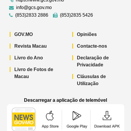
info@gcs.gov.mo
(853)2833 2886
(853)2835 5426
GOV.MO
Opiniões
Revista Macau
Contacte-nos
Livro do Ano
Declaração de
Privacidade
Livro de Fotos de
Macau
Cláusulas de
Utilização
Descarregar a aplicação de telemóvel
Aplicação de telemóvel “Notícias do G
Aplicação de telemóvel “
Aplicação 