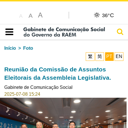
A
C
A
36°
A
Pesq
Índice
Início
Foto
繁
简
PT
EN
Reunião da Comissão de Assuntos
Eleitorais da Assembleia Legislativa.
Gabinete de Comunicação Social
2025-07-08 15:24