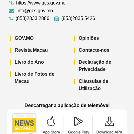
https://www.gcs.gov.mo
info@gcs.gov.mo
(853)2833 2886
(853)2835 5426
GOV.MO
Opiniões
Revista Macau
Contacte-nos
Livro do Ano
Declaração de
Privacidade
Livro de Fotos de
Macau
Cláusulas de
Utilização
Descarregar a aplicação de telemóvel
Aplicação de telemóvel “Notícias do G
Aplicação de telemóvel “
Aplicação 