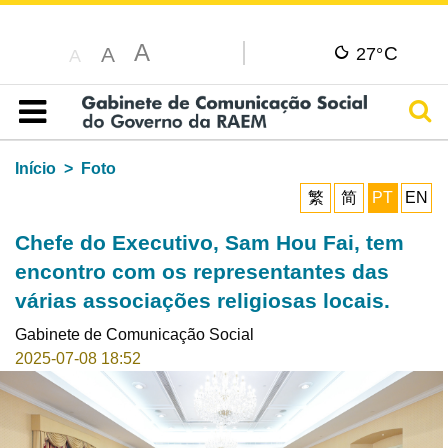
A
C
A
27°
A
Pesq
Índice
Início
Foto
繁
简
PT
EN
Chefe do Executivo, Sam Hou Fai, tem
encontro com os representantes das
várias associações religiosas locais.
Gabinete de Comunicação Social
2025-07-08 18:52