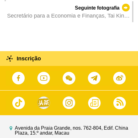
Ip, na reunião plenária da Assembleia Legislativa
Seguinte fotografia
para a discussão e votação na especialidade da
Secretário para a Economia e Finanças, Tai Kin
proposta de lei intitulada “Alteração à Lei do
Ip, na reunião plenária da Assembleia Legislativa
Orçamento de 2025”.
para responder às interpelações orais
apresentadas pelos deputados.
Inscrição
Avenida da Praia Grande, nos. 762-804, Edif. China
Plaza, 15.º andar, Macau