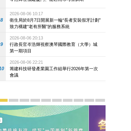
2026-08-06 10:17
8
衛生局於8月7日開展新一輪“長者安裝假牙計劃”
致力構建“老有所醫”的服務系統
2026-08-06 20:13
9
行政長官岑浩輝視察澳琴國際教育（大學）城
第一期項目
2026-08-06 22:21
10
籌建科技研發產業園工作組舉行2026年第一次
會議
宣傳及推廣
賡續中葡傳統友誼 續寫“一國兩制”新篇章 — 澳門“一國
澳門名片集
行政長官岑浩輝11月18日發表2026年施政報
施政特寫
澳門特別行政區經濟和社會發展第二個五
橫琴粵澳深度合作區專題網站
施政小講堂
走進澳門
澳門相簿2020
《澳门微视