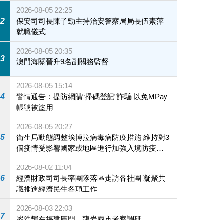
2026-08-05 22:25
2
保安司司長陳子勁主持治安警察局局長伍素萍
就職儀式
2026-08-05 20:35
3
澳門海關晉升9名副關務監督
2026-08-05 15:14
4
警情通告：提防網購“掃碼登記”詐騙 以免MPay
帳號被盜用
2026-08-05 20:27
5
衛生局動態調整埃博拉病毒病防疫措施 維持對3
個疫情受影響國家或地區進行加強入境防疫措
施
2026-08-02 11:04
6
經濟財政司司長率團隊落區走訪各社團 凝聚共
識推進經濟民生各項工作
2026-08-03 22:03
7
岑浩輝在福建廈門、龍岩兩市考察調研