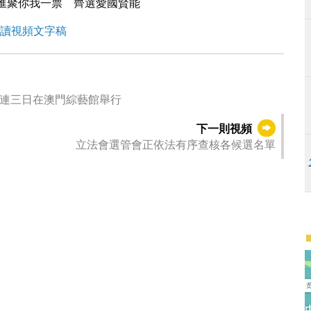
】匯聚你我一票 齊選愛國賢能
讀視頻文字稿
一連三日在澳門綜藝館舉行
下一則視頻
立法會選管會正依法有序查核各候選名單