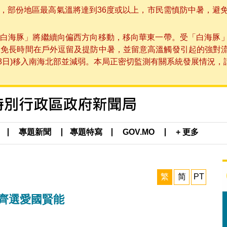
部份地區最高氣溫將達到36度或以上，市民需慎防中暑，避免在烈
白海豚」將繼續向偏西方向移動，移向華東一帶。受「白海豚
避免長時間在戶外逗留及提防中暑，並留意高溫觸發引起的強對
8日)移入南海北部並減弱。本局正密切監測有關系統發展情況，請市
專題新聞
專題特寫
GOV.MO
+ 更多
繁
简
PT
 齊選愛國賢能