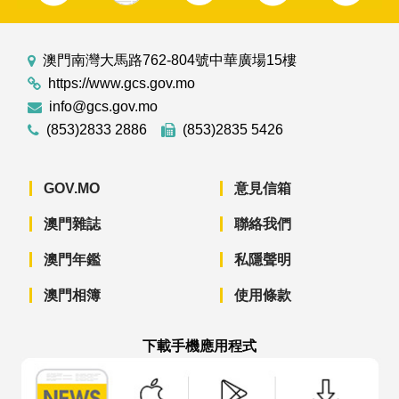
澳門南灣大馬路762-804號中華廣場15樓
https://www.gcs.gov.mo
info@gcs.gov.mo
(853)2833 2886
(853)2835 5426
GOV.MO
意見信箱
澳門雜誌
聯絡我們
澳門年鑑
私隱聲明
澳門相簿
使用條款
下載手機應用程式
澳門政府新聞 APP - App Store 下載
澳門政府新聞 APP - Googl
澳門政府新聞 