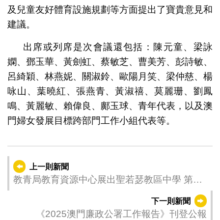
及兒童友好體育設施規劃等方面提出了寶貴意見和
建議。
出席或列席是次會議還包括：陳元童、梁詠
嫻、鄧玉華、黃劍虹、蔡敏芝、曹美芳、彭詩敏、
呂綺穎、林燕妮、關淑鈴、歐陽月笑、梁仲慈、楊
咏山、葉曉紅、張燕青、黃淑禧、莫麗珊、劉鳳
鳴、黃麗敏、賴偉良、鄺玉球、青年代表，以及澳
門婦女發展目標跨部門工作小組代表等。
上一則新聞
教青局教育資源中心展出聖若瑟教區中學 第五
校智慧教學及科技教育成果
下一則新聞
《2025澳門廉政公署工作報告》刊登公報