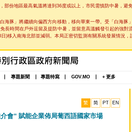
部份地區最高氣溫將達到36度或以上，市民需慎防中暑，避免在烈
白海豚」將繼續向偏西方向移動，移向華東一帶。受「白海豚
避免長時間在戶外逗留及提防中暑，並留意高溫觸發引起的強對
8日)移入南海北部並減弱。本局正密切監測有關系統發展情況，請市
專題新聞
專題特寫
GOV.MO
+ 更多
繁
简
PT
EN
介會” 賦能企業佈局葡西語國家市場