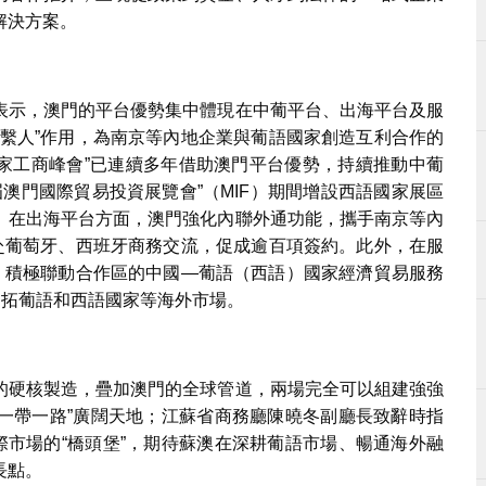
解決方案。
表示，澳門的平台優勢集中體現在中葡平台、出海平台及服
聯繫人”作用，為南京等內地企業與葡語國家創造互利合作的
語國家工商峰會”已連續多年借助澳門平台優勢，持續推動中葡
屆澳門國際貿易投資展覽會”（MIF）期間增設西語國家展區
。在出海平台方面，澳門強化內聯外通功能，攜手南京等內
業赴葡萄牙、西班牙商務交流，促成逾百項簽約。此外，在服
務，積極聯動合作區的中國—葡語（西語）國家經濟貿易服務
開拓葡語和西語國家等海外市場。
的硬核製造，疊加澳門的全球管道，兩場完全可以組建強強
“一帶一路”廣闊天地；江蘇省商務廳陳曉冬副廳長致辭時指
際市場的“橋頭堡”，期待蘇澳在深耕葡語市場、暢通海外融
長點。