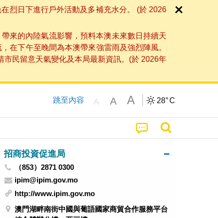
日下進行戶外活動及多補充水分。 (於 2026
」帶來的內陸氣流影響，預料本澳未來數日持續天
流，在下午至晚間為本澳帶來強雷雨及強烈陣風。
民留意天氣變化及本局最新資訊。(於 2026年
A
A
跳至內容
28°
C
A
招商投資促進局
（853）2871 0300
ipim@ipim.gov.mo
http://www.ipim.gov.mo
澳門湖畔南街中國與葡語國家商貿合作服務平台