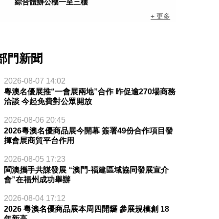
綜合體辦公樓一至三樓
+ 更多
部門新聞
2026-08-07 14:02
粵澳名優展推“一會展兩地”合作 昨促逾270場商務
洽談 今起免費對公眾開放
2026-08-06 20:45
2026粵澳名優商品展今開幕 簽署49份合作項目發
揮會展商貿平台作用
2026-08-05 17:23
閩澳攜手共謀發展 “澳門-福建區域協同發展宣介
會”在福州成功舉辦
2026-08-04 17:12
2026 粵澳名優商品展本周四開鑼 參展規模創 18
年新高