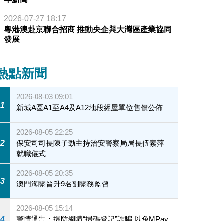
2026-07-27 18:17
粵港澳赴京聯合招商 推動央企與大灣區產業協同
發展
熱點新聞
2026-08-03 09:01
1
新城A區A1至A4及A12地段經屋單位售價公佈
2026-08-05 22:25
2
保安司司長陳子勁主持治安警察局局長伍素萍
就職儀式
2026-08-05 20:35
3
澳門海關晉升9名副關務監督
2026-08-05 15:14
4
警情通告：提防網購“掃碼登記”詐騙 以免MPay