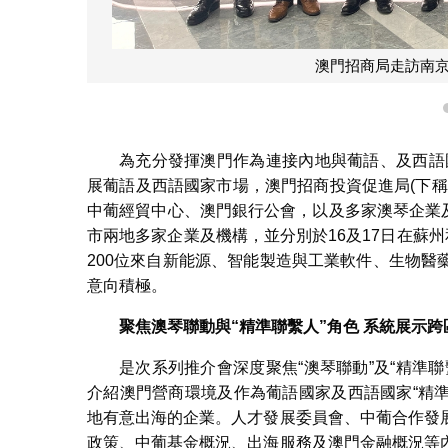
澳門招商局走訪南
為充分發揮澳門作為連接內地與葡語、及西語國
展葡語及西語國家市場，澳門招商投資促進局(下
中葡經貿中心、澳門銀行公會，以及多家澳琴企業及
市兩地多家企業及機構，並分別於16及17日在蘇
200位來自新能源、智能製造與工業軟件、生物
意向積極。
聚焦澳琴聯動與“精準聯繫人”角色 系統展示
是次系列推介會深度聚焦“澳琴聯動”及“精準
介紹澳門營商環境及作為葡語國家及西語國家“精準
地有意出海的企業。人才發展委員會、中葡合作發
政策、中葡基金概況、出海服務及澳門金融概況等