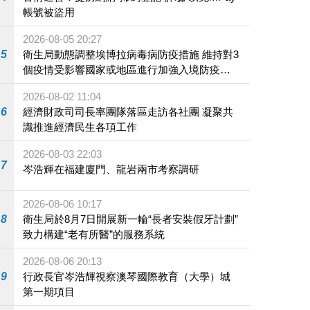
帳號被盜用
2026-08-05 20:27
5
衛生局動態調整埃博拉病毒病防疫措施 維持對3
個疫情受影響國家或地區進行加強入境防疫措
施
2026-08-02 11:04
6
經濟財政司司長率團隊落區走訪各社團 凝聚共
識推進經濟民生各項工作
2026-08-03 22:03
7
岑浩輝在福建廈門、龍岩兩市考察調研
2026-08-06 10:17
8
衛生局於8月7日開展新一輪“長者安裝假牙計劃”
致力構建“老有所醫”的服務系統
2026-08-06 20:13
9
行政長官岑浩輝視察澳琴國際教育（大學）城
第一期項目