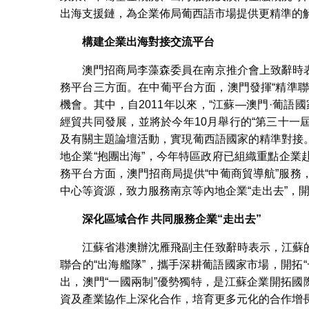
出海支援鏈，為企業佈局葡西語市場提供更精準的
構建企業出海對接交流平台
澳門招商局李藻森委員在南京推介會上致辭時
務平台三方面。在中葡平台方面，澳門發揮“精準
機會。其中，自2011年以來，“江蘇—澳門·葡
經貿共同發展，並將於今年10月舉行的“第三十一
及有關主題論壇活動，實現葡西語國家的精準對接
地企業“抱團出海”，今年特區政府已組織重點企
務平台方面，澳門招商局提供“中葡商貿導航”服
中心等資源，致力服務南京等內地企業“走出去”，
深化區域合作 共同服務企業“走出去”
江蘇省港澳辦沈雁飛副主任致辭時表示，江蘇
聯合的“出海艦隊”，攜手深耕葡語國家市場，開拓
出，澳門“一國兩制”優勢獨特，是江蘇企業開拓國
資及產業協作上深化合作，培育更多元化的合作增