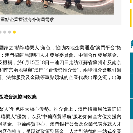
京重點企業探討海外佈局需求
1
2
3
4
家之“精準聯繫人”角色，協助內地企業通過“澳門平台”拓
稱：澳門招商局)聯同人才發展委員會、中葡合作發展基金、
機構，於6月15至18日一連四日走訪江蘇省蘇州市及南京
州和南京兩地舉辦“澳門平台優勢推介會”，兩場推介會吸引逾
醫藥、法律服務及金融等重點領域的企業代表出席交流，出海
跨區域資源協同效應
聯繫人”角色兩大核心優勢。推介會上，澳門招商局代表詳細
聯繫人”優勢，以及“中葡商貿導航”服務如何全方位支援內
展基金、中葡經貿中心、澳門銀行公會及企業代表亦就人才
內容作推介，呈現從政策到資金、人才到法律的一站式企業