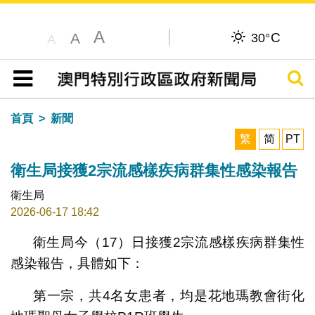
A
C
A
30°
A
搜尋
目錄
首頁
新聞
繁
简
PT
衛生局接獲2宗流感樣疾病群集性感染報告
衛生局
2026-06-17 18:42
衛生局今（17）日接獲2宗流感樣疾病群集性
感染報告，具體如下：
第一宗，共4名女患者，均是花地瑪教會街化