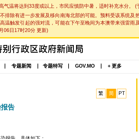
将达到33度或以上，市民应慎防中暑，适时补充水分。 (于 202
不排除有进一步发展及移向南海北部的可能。预料受该系统及
高温触发引起的强对流，可能在下午至晚间为本澳带来强雷雨
06日17时20分 更新)
专题新闻
专题特写
GOV.MO
+ 更多
繁
简
PT
染报告
感染报告，具体如下：