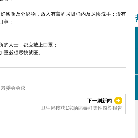
包好痰涎及分泌物，放入有盖的垃圾桶内及尽快洗手；没有
口鼻；
所的人士，都应戴上口罩；
加重必须尽快就医。
议筹委会会议
下一则新闻
卫生局接获1宗肠病毒群集性感染报告