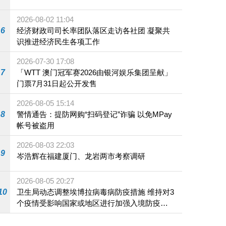
2026-08-02 11:04
6
经济财政司司长率团队落区走访各社团 凝聚共
识推进经济民生各项工作
2026-07-30 17:08
7
「WTT 澳门冠军赛2026由银河娱乐集团呈献」
门票7月31日起公开发售
2026-08-05 15:14
8
警情通告：提防网购“扫码登记”诈骗 以免MPay
帐号被盗用
2026-08-03 22:03
9
岑浩辉在福建厦门、龙岩两市考察调研
2026-08-05 20:27
10
卫生局动态调整埃博拉病毒病防疫措施 维持对3
个疫情受影响国家或地区进行加强入境防疫措
施