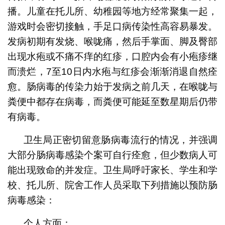
播。儿童在托儿所、幼稚园等地方经常聚集一起，
游戏时会密切接触，手足口病传染性高容易暴发。
发病初期有发烧、喉咙痛，然后手掌面、脚及臀部
出现水疱或不痛不痒的红疹，口腔内会有小疱疹继
而溃烂，7至10日内水疱与红疹会渐渐消退自然痊
愈。肠病毒的传染力始于发病之前几天，在喉咙与
粪便中都存在病毒，而粪便可能延至数星期后仍带
有病毒。
卫生局正密切留意肠病毒流行的情况，并强调
大部分肠病毒感染个案可自行痊愈，但少数病人可
能出现致命的并发症。卫生局呼吁家长、学生和学
校、托儿所、院舍工作人员采取下列措施以预防肠
病毒感染：
个人方面：