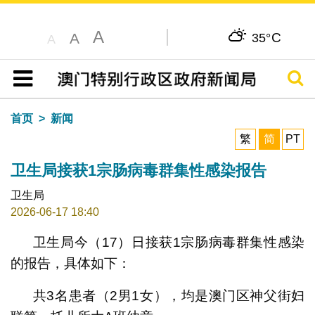
A
C
A
35°
A
搜寻
目录
首页
新闻
繁
简
PT
卫生局接获1宗肠病毒群集性感染报告
卫生局
2026-06-17 18:40
卫生局今（17）日接获1宗肠病毒群集性感染
的报告，具体如下：
共3名患者（2男1女），均是澳门区神父街妇